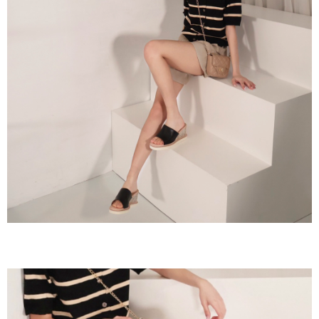
３．收到繳費通知簡訊後14天內，點擊此簡訊中的連結，可透過四大超商／
ATM／網路銀行／等多元方式進行付款，方視為交易完成。
7-11取貨付款
※ 請注意：結帳手續完成當下不需立刻繳費，但若您需要取消訂單，請聯絡
每筆NT$60，滿NT$800(含以上)免運費
購買商品的店家。未經商家同意取消之訂單仍視為有效，需透過AFTEE先享
後付繳納相關費用。
付款後7-11取貨
※ 交易是否成功請以「AFTEE先享後付 」之結帳頁面顯示為準，若有關於
是否繳費成功／繳費後需取消欲退款等相關疑問，請聯繫「AFTEE先享後付
每筆NT$60，滿NT$800(含以上)免運費
客戶支援中心」
https://netprotections.freshdesk.com/support/home
宅配
【注意事項】
１．透過由恩沛科技股份有限公司提供之「AFTEE先享後付」服務完成之交
每筆NT$60，滿NT$800(含以上)免運費
易，需依本服務之必要範圍內提供個人資料，並將交易相關給付款項請求債
權轉讓予恩沛科技股份有限公司。
外島宅配
２．關於個人資料處理事宜，請瀏覽以下網址：
每筆NT$255
https://aftee.tw/terms/#terms3
３．未成年的使用者請事先徵得法定代理人或監護人之同意方可使用
國際配送
查看運費
「AFTEE先享後付」，若未經同意申辦者引起之損失，本公司不負相關責
任。
４．使用「AFTEE先享後付」時，將依據個別帳號之用戶狀況，依本公司即
時審查核予不同之上限額度；若仍有額度不足之情形，本公司將視審查結果
請求用戶進行身份認證。
５．嚴禁一人註冊多個帳號或使用他人資訊註冊。若發現惡意使用之情形，
恩沛科技股份有限公司將有權停止該用戶之使用額度並採取法律行動。