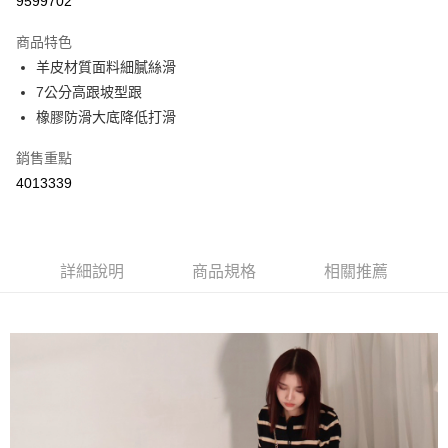
9599702
LINE Pay
商品特色
Apple Pay
羊皮材質面料細膩絲滑
7公分高跟坡型跟
街口支付
橡膠防滑大底降低打滑
悠遊付
銷售重點
Google Pay
4013339
AFTEE先享後付
相關說明
【關於「AFTEE先享後付」】
詳細說明
商品規格
相關推薦
ATM付款
AFTEE先享後付是「在收到商品之後才付款」的支付方式。 讓您購物簡單
便利好安心！
１．簡單：不需註冊會員、不需綁卡、不需儲值。
運送方式
２．便利：只要手機號碼，簡訊認證，即可結帳。
３．安心：先確認商品／服務後，再付款。
全家取貨付款
每筆NT$60，滿NT$800(含以上)免運費
【「AFTEE先享後付」結帳流程】
１．於結帳方式選擇「AFTEE先享後付」後，將跳轉至「AFTEE先享後付」
付款後全家取貨
結帳頁面，進行簡訊認證並確認金額後，即可完成結帳。
２．訂單成立數日內，您將收到繳費通知簡訊。
每筆NT$60，滿NT$800(含以上)免運費