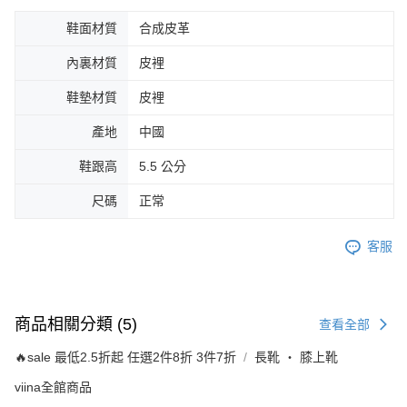
鞋面材質
合成皮革
內裏材質
皮裡
鞋墊材質
皮裡
產地
中國
鞋跟高
5.5 公分
尺碼
正常
客服
商品相關分類 (5)
查看全部
🔥sale 最低2.5折起 任選2件8折 3件7折
長靴 ‧ 膝上靴
viina全館商品