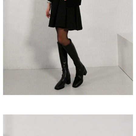
３．收到繳費通知簡訊後14天內，點擊此簡訊中的連結，可透過四大超商／
ATM／網路銀行／等多元方式進行付款，方視為交易完成。
7-11取貨付款
※ 請注意：結帳手續完成當下不需立刻繳費，但若您需要取消訂單，請聯絡
每筆NT$60，滿NT$800(含以上)免運費
購買商品的店家。未經商家同意取消之訂單仍視為有效，需透過AFTEE先享
後付繳納相關費用。
付款後7-11取貨
※ 交易是否成功請以「AFTEE先享後付 」之結帳頁面顯示為準，若有關於
是否繳費成功／繳費後需取消欲退款等相關疑問，請聯繫「AFTEE先享後付
每筆NT$60，滿NT$800(含以上)免運費
客戶支援中心」
https://netprotections.freshdesk.com/support/home
宅配
【注意事項】
１．透過由恩沛科技股份有限公司提供之「AFTEE先享後付」服務完成之交
每筆NT$60，滿NT$800(含以上)免運費
易，需依本服務之必要範圍內提供個人資料，並將交易相關給付款項請求債
權轉讓予恩沛科技股份有限公司。
外島宅配
２．關於個人資料處理事宜，請瀏覽以下網址：
每筆NT$255
https://aftee.tw/terms/#terms3
３．未成年的使用者請事先徵得法定代理人或監護人之同意方可使用
「AFTEE先享後付」，若未經同意申辦者引起之損失，本公司不負相關責
任。
４．使用「AFTEE先享後付」時，將依據個別帳號之用戶狀況，依本公司即
時審查核予不同之上限額度；若仍有額度不足之情形，本公司將視審查結果
請求用戶進行身份認證。
５．嚴禁一人註冊多個帳號或使用他人資訊註冊。若發現惡意使用之情形，
恩沛科技股份有限公司將有權停止該用戶之使用額度並採取法律行動。