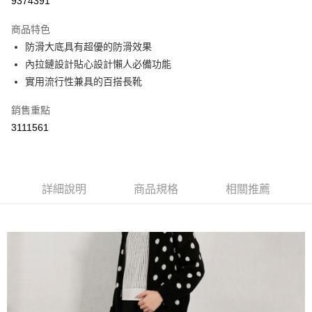
9374391
LINE Pay
商品特色
Apple Pay
防滑大底具有超優的防滑效果
內拉鏈設計貼心設計懶人必備功能
街口支付
實用流行性兼具的百搭長靴
悠遊付
銷售重點
Google Pay
3111561
AFTEE先享後付
相關說明
【關於「AFTEE先享後付」】
詳細說明
商品規格
相關推薦
ATM付款
AFTEE先享後付是「在收到商品之後才付款」的支付方式。 讓您購物簡單
便利好安心！
１．簡單：不需註冊會員、不需綁卡、不需儲值。
運送方式
２．便利：只要手機號碼，簡訊認證，即可結帳。
３．安心：先確認商品／服務後，再付款。
全家取貨付款
每筆NT$60，滿NT$800(含以上)免運費
【「AFTEE先享後付」結帳流程】
１．於結帳方式選擇「AFTEE先享後付」後，將跳轉至「AFTEE先享後付」
付款後全家取貨
結帳頁面，進行簡訊認證並確認金額後，即可完成結帳。
２．訂單成立數日內，您將收到繳費通知簡訊。
每筆NT$60，滿NT$800(含以上)免運費