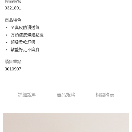
商品編號
超商取貨付款
9321891
LINE Pay
商品特色
Apple Pay
全真皮防滑透氣
方頭漆皮蝶結點綴
街口支付
超級柔軟舒適
悠遊付
軟墊好走不磨腳
Google Pay
銷售重點
3010907
AFTEE先享後付
相關說明
【關於「AFTEE先享後付」】
ATM付款
AFTEE先享後付是「在收到商品之後才付款」的支付方式。 讓您購物簡單
便利好安心！
詳細說明
商品規格
相關推薦
１．簡單：不需註冊會員、不需綁卡、不需儲值。
運送方式
２．便利：只要手機號碼，簡訊認證，即可結帳。
３．安心：先確認商品／服務後，再付款。
全家取貨付款
每筆NT$60，滿NT$800(含以上)免運費
【「AFTEE先享後付」結帳流程】
１．於結帳方式選擇「AFTEE先享後付」後，將跳轉至「AFTEE先享後付」
付款後全家取貨
結帳頁面，進行簡訊認證並確認金額後，即可完成結帳。