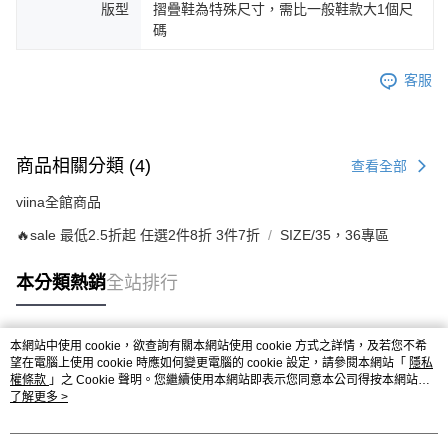
版型
摺疊鞋為特殊尺寸，需比一般鞋款大1個尺
碼
客服
商品相關分類 (4)
查看全部
viina全館商品
🔥sale 最低2.5折起 任選2件8折 3件7折
SIZE/35，36專區
本分類熱銷
全站排行
本網站中使用 cookie，欲查詢有關本網站使用 cookie 方式之詳情，及若您不希
熱門標籤
望在電腦上使用 cookie 時應如何變更電腦的 cookie 設定，請參閱本網站「
隱私
權條款
」之 Cookie 聲明。您繼續使用本網站即表示您同意本公司得按本網站使
用條款之 Cookie 聲明使用 cookie。
了解更多 >