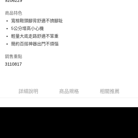
9206229
LINE Pay
商品特色
Apple Pay
寬楦鞋頭腳背舒適不擠腳趾
5公分增高小心機
街口支付
輕量大底走路舒適不笨重
悠遊付
簡約百搭神器出門不煩惱
Google Pay
銷售重點
3110817
AFTEE先享後付
相關說明
【關於「AFTEE先享後付」】
ATM付款
AFTEE先享後付是「在收到商品之後才付款」的支付方式。 讓您購物簡單
便利好安心！
詳細說明
商品規格
相關推薦
１．簡單：不需註冊會員、不需綁卡、不需儲值。
運送方式
２．便利：只要手機號碼，簡訊認證，即可結帳。
３．安心：先確認商品／服務後，再付款。
全家取貨付款
每筆NT$60，滿NT$800(含以上)免運費
【「AFTEE先享後付」結帳流程】
１．於結帳方式選擇「AFTEE先享後付」後，將跳轉至「AFTEE先享後付」
付款後全家取貨
結帳頁面，進行簡訊認證並確認金額後，即可完成結帳。
２．訂單成立數日內，您將收到繳費通知簡訊。
每筆NT$60，滿NT$800(含以上)免運費