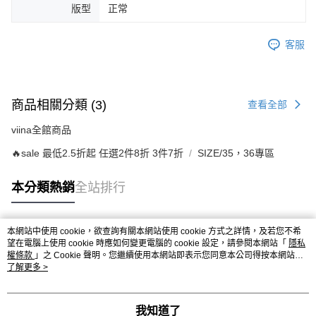
版型
正常
客服
商品相關分類 (3)
查看全部
viina全館商品
🔥sale 最低2.5折起 任選2件8折 3件7折
SIZE/35，36專區
本分類熱銷
全站排行
本網站中使用 cookie，欲查詢有關本網站使用 cookie 方式之詳情，及若您不希
熱門標籤
望在電腦上使用 cookie 時應如何變更電腦的 cookie 設定，請參閱本網站「
隱私
權條款
」之 Cookie 聲明。您繼續使用本網站即表示您同意本公司得按本網站使
用條款之 Cookie 聲明使用 cookie。
了解更多 >
我知道了