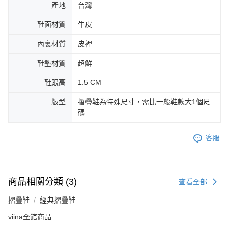
產地
台灣
鞋面材質
牛皮
內裏材質
皮裡
鞋墊材質
超鮮
鞋跟高
1.5 CM
版型
摺疊鞋為特殊尺寸，需比一般鞋款大1個尺
碼
客服
商品相關分類 (3)
查看全部
摺疊鞋
經典摺疊鞋
viina全館商品