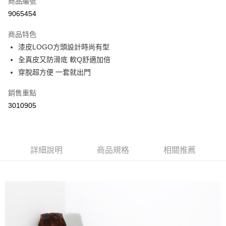
商品編號
超商取貨付款
9065454
LINE Pay
商品特色
Apple Pay
漆皮LOGO方頭設計時尚有型
全真皮又防滑底 軟Q舒適加倍
街口支付
穿脫超方便 一套就出門
悠遊付
銷售重點
Google Pay
3010905
AFTEE先享後付
相關說明
【關於「AFTEE先享後付」】
詳細說明
商品規格
相關推薦
ATM付款
AFTEE先享後付是「在收到商品之後才付款」的支付方式。 讓您購物簡單
便利好安心！
１．簡單：不需註冊會員、不需綁卡、不需儲值。
運送方式
２．便利：只要手機號碼，簡訊認證，即可結帳。
３．安心：先確認商品／服務後，再付款。
全家取貨付款
每筆NT$60，滿NT$800(含以上)免運費
【「AFTEE先享後付」結帳流程】
１．於結帳方式選擇「AFTEE先享後付」後，將跳轉至「AFTEE先享後付」
付款後全家取貨
結帳頁面，進行簡訊認證並確認金額後，即可完成結帳。