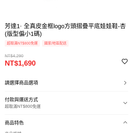
芳達1· 全真皮金框logo方頭摺疊平底娃娃鞋-杏
(版型偏小1碼)
超取滿NT$800免運
國家/地區配送
NT$4,290
NT$1,690
請選擇商品選項
付款與運送方式
超取滿NT$800免運
付款方式
商品特色
信用卡一次付款