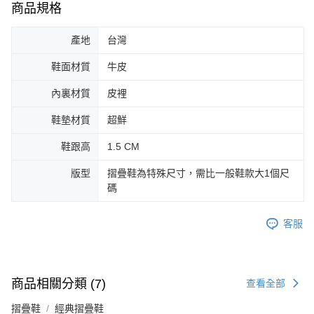
商品規格
產地
台灣
鞋面材質
牛皮
內裏材質
皮裡
鞋墊材質
超鮮
鞋跟高
1.5 CM
版型
摺疊鞋為特殊尺寸，需比一般鞋款大1個尺
碼
客服
商品相關分類 (7)
查看全部
摺疊鞋
經典摺疊鞋