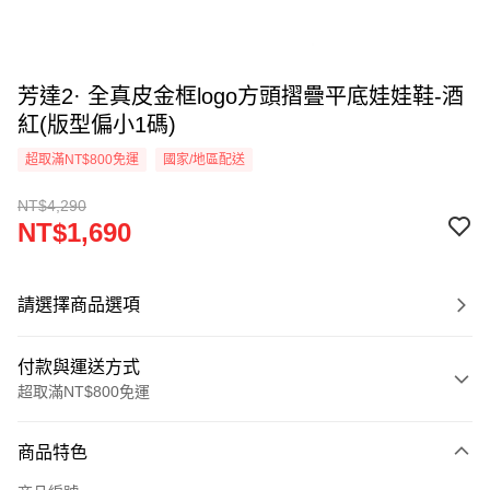
芳達2· 全真皮金框logo方頭摺疊平底娃娃鞋-酒
紅(版型偏小1碼)
超取滿NT$800免運
國家/地區配送
NT$4,290
NT$1,690
請選擇商品選項
付款與運送方式
超取滿NT$800免運
付款方式
商品特色
信用卡一次付款