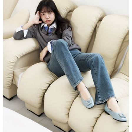
２．訂單成立數日內，您將收到繳費通知簡訊。
每筆NT$60，滿NT$800(含以上)免運費
３．收到繳費通知簡訊後14天內，點擊此簡訊中的連結，可透過四大超商／
ATM／網路銀行／等多元方式進行付款，方視為交易完成。
7-11取貨付款
※ 請注意：結帳手續完成當下不需立刻繳費，但若您需要取消訂單，請聯絡
每筆NT$60，滿NT$800(含以上)免運費
購買商品的店家。未經商家同意取消之訂單仍視為有效，需透過AFTEE先享
後付繳納相關費用。
付款後7-11取貨
※ 交易是否成功請以「AFTEE先享後付 」之結帳頁面顯示為準，若有關於
是否繳費成功／繳費後需取消欲退款等相關疑問，請聯繫「AFTEE先享後付
每筆NT$60，滿NT$800(含以上)免運費
客戶支援中心」
https://netprotections.freshdesk.com/support/home
宅配
【注意事項】
１．透過由恩沛科技股份有限公司提供之「AFTEE先享後付」服務完成之交
每筆NT$60，滿NT$800(含以上)免運費
易，需依本服務之必要範圍內提供個人資料，並將交易相關給付款項請求債
權轉讓予恩沛科技股份有限公司。
外島宅配
２．關於個人資料處理事宜，請瀏覽以下網址：
每筆NT$255
https://aftee.tw/terms/#terms3
３．未成年的使用者請事先徵得法定代理人或監護人之同意方可使用
國際配送
查看運費
「AFTEE先享後付」，若未經同意申辦者引起之損失，本公司不負相關責
任。
４．使用「AFTEE先享後付」時，將依據個別帳號之用戶狀況，依本公司即
時審查核予不同之上限額度；若仍有額度不足之情形，本公司將視審查結果
請求用戶進行身份認證。
５．嚴禁一人註冊多個帳號或使用他人資訊註冊。若發現惡意使用之情形，
恩沛科技股份有限公司將有權停止該用戶之使用額度並採取法律行動。