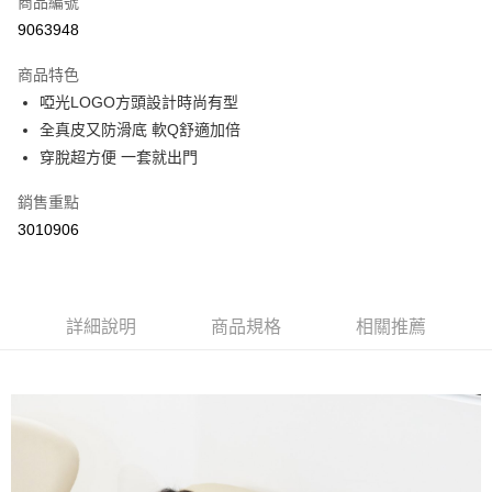
商品編號
超商取貨付款
9063948
LINE Pay
商品特色
Apple Pay
啞光LOGO方頭設計時尚有型
全真皮又防滑底 軟Q舒適加倍
街口支付
穿脫超方便 一套就出門
悠遊付
銷售重點
Google Pay
3010906
AFTEE先享後付
相關說明
【關於「AFTEE先享後付」】
詳細說明
商品規格
相關推薦
ATM付款
AFTEE先享後付是「在收到商品之後才付款」的支付方式。 讓您購物簡單
便利好安心！
１．簡單：不需註冊會員、不需綁卡、不需儲值。
運送方式
２．便利：只要手機號碼，簡訊認證，即可結帳。
３．安心：先確認商品／服務後，再付款。
全家取貨付款
每筆NT$60，滿NT$800(含以上)免運費
【「AFTEE先享後付」結帳流程】
１．於結帳方式選擇「AFTEE先享後付」後，將跳轉至「AFTEE先享後付」
付款後全家取貨
結帳頁面，進行簡訊認證並確認金額後，即可完成結帳。