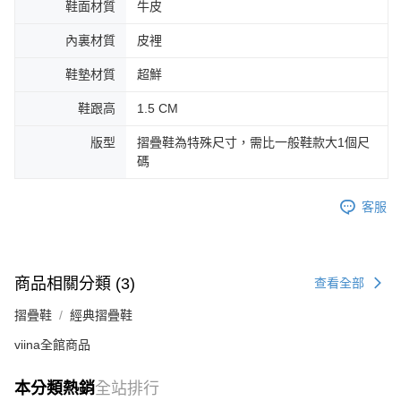
鞋面材質
牛皮
內裏材質
皮裡
鞋墊材質
超鮮
鞋跟高
1.5 CM
版型
摺疊鞋為特殊尺寸，需比一般鞋款大1個尺
碼
客服
商品相關分類 (3)
查看全部
摺疊鞋
經典摺疊鞋
viina全館商品
本分類熱銷
全站排行