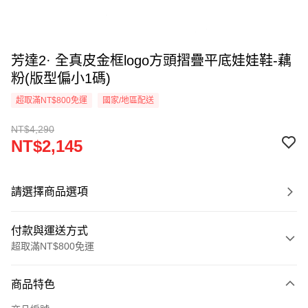
芳達2· 全真皮金框logo方頭摺疊平底娃娃鞋-藕
粉(版型偏小1碼)
超取滿NT$800免運
國家/地區配送
NT$4,290
NT$2,145
請選擇商品選項
付款與運送方式
超取滿NT$800免運
付款方式
商品特色
信用卡一次付款