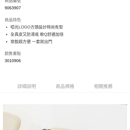
商品編號
超商取貨付款
9063907
LINE Pay
商品特色
Apple Pay
啞光LOGO方頭設計時尚有型
全真皮又防滑底 軟Q舒適加倍
街口支付
穿脫超方便 一套就出門
悠遊付
銷售重點
Google Pay
3010906
AFTEE先享後付
相關說明
【關於「AFTEE先享後付」】
詳細說明
商品規格
相關推薦
ATM付款
AFTEE先享後付是「在收到商品之後才付款」的支付方式。 讓您購物簡單
便利好安心！
１．簡單：不需註冊會員、不需綁卡、不需儲值。
運送方式
２．便利：只要手機號碼，簡訊認證，即可結帳。
３．安心：先確認商品／服務後，再付款。
全家取貨付款
每筆NT$60，滿NT$800(含以上)免運費
【「AFTEE先享後付」結帳流程】
１．於結帳方式選擇「AFTEE先享後付」後，將跳轉至「AFTEE先享後付」
付款後全家取貨
結帳頁面，進行簡訊認證並確認金額後，即可完成結帳。