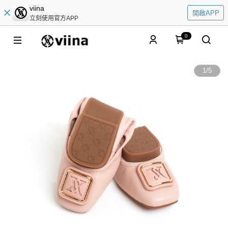
viina
開啟APP
立刻使用官方APP
0
1
/
5