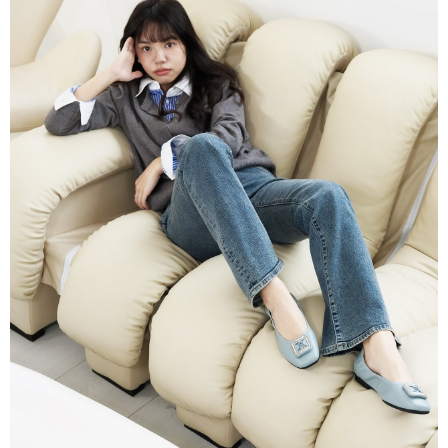
２．訂單成立數日內，您將收到繳費通知簡訊。
每筆NT$60，滿NT$800(含以上)免運費
３．收到繳費通知簡訊後14天內，點擊此簡訊中的連結，可透過四大超商／
ATM／網路銀行／等多元方式進行付款，方視為交易完成。
7-11取貨付款
※ 請注意：結帳手續完成當下不需立刻繳費，但若您需要取消訂單，請聯絡
每筆NT$60，滿NT$800(含以上)免運費
購買商品的店家。未經商家同意取消之訂單仍視為有效，需透過AFTEE先享
後付繳納相關費用。
付款後7-11取貨
※ 交易是否成功請以「AFTEE先享後付 」之結帳頁面顯示為準，若有關於
是否繳費成功／繳費後需取消欲退款等相關疑問，請聯繫「AFTEE先享後付
每筆NT$60，滿NT$800(含以上)免運費
客戶支援中心」
https://netprotections.freshdesk.com/support/home
宅配
【注意事項】
１．透過由恩沛科技股份有限公司提供之「AFTEE先享後付」服務完成之交
每筆NT$60，滿NT$800(含以上)免運費
易，需依本服務之必要範圍內提供個人資料，並將交易相關給付款項請求債
權轉讓予恩沛科技股份有限公司。
外島宅配
２．關於個人資料處理事宜，請瀏覽以下網址：
每筆NT$255
https://aftee.tw/terms/#terms3
３．未成年的使用者請事先徵得法定代理人或監護人之同意方可使用
國際配送
查看運費
「AFTEE先享後付」，若未經同意申辦者引起之損失，本公司不負相關責
任。
４．使用「AFTEE先享後付」時，將依據個別帳號之用戶狀況，依本公司即
時審查核予不同之上限額度；若仍有額度不足之情形，本公司將視審查結果
請求用戶進行身份認證。
５．嚴禁一人註冊多個帳號或使用他人資訊註冊。若發現惡意使用之情形，
恩沛科技股份有限公司將有權停止該用戶之使用額度並採取法律行動。