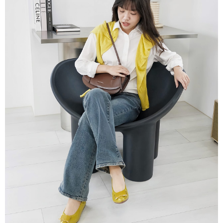
２．訂單成立數日內，您將收到繳費通知簡訊。
每筆NT$60，滿NT$800(含以上)免運費
３．收到繳費通知簡訊後14天內，點擊此簡訊中的連結，可透過四大超商／
ATM／網路銀行／等多元方式進行付款，方視為交易完成。
7-11取貨付款
※ 請注意：結帳手續完成當下不需立刻繳費，但若您需要取消訂單，請聯絡
每筆NT$60，滿NT$800(含以上)免運費
購買商品的店家。未經商家同意取消之訂單仍視為有效，需透過AFTEE先享
後付繳納相關費用。
付款後7-11取貨
※ 交易是否成功請以「AFTEE先享後付 」之結帳頁面顯示為準，若有關於
是否繳費成功／繳費後需取消欲退款等相關疑問，請聯繫「AFTEE先享後付
每筆NT$60，滿NT$800(含以上)免運費
客戶支援中心」
https://netprotections.freshdesk.com/support/home
宅配
【注意事項】
１．透過由恩沛科技股份有限公司提供之「AFTEE先享後付」服務完成之交
每筆NT$60，滿NT$800(含以上)免運費
易，需依本服務之必要範圍內提供個人資料，並將交易相關給付款項請求債
權轉讓予恩沛科技股份有限公司。
外島宅配
２．關於個人資料處理事宜，請瀏覽以下網址：
每筆NT$255
https://aftee.tw/terms/#terms3
３．未成年的使用者請事先徵得法定代理人或監護人之同意方可使用
國際配送
查看運費
「AFTEE先享後付」，若未經同意申辦者引起之損失，本公司不負相關責
任。
４．使用「AFTEE先享後付」時，將依據個別帳號之用戶狀況，依本公司即
時審查核予不同之上限額度；若仍有額度不足之情形，本公司將視審查結果
請求用戶進行身份認證。
５．嚴禁一人註冊多個帳號或使用他人資訊註冊。若發現惡意使用之情形，
恩沛科技股份有限公司將有權停止該用戶之使用額度並採取法律行動。