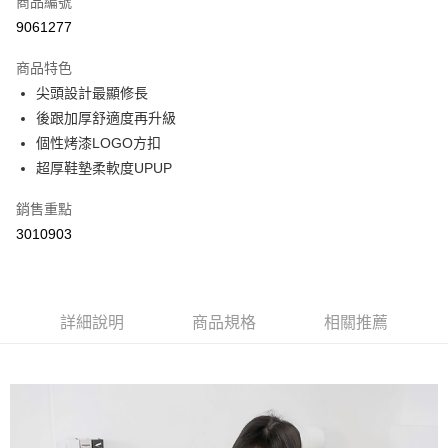
商品編號
超商取貨付款
9061277
LINE Pay
商品特色
Apple Pay
尖頭設計最顯修長
後跟加厚舒適度再升級
街口支付
個性烤漆LOGO方扣
悠遊付
超厚鞋墊柔軟度UPUP
Google Pay
銷售重點
3010903
AFTEE先享後付
相關說明
【關於「AFTEE先享後付」】
ATM付款
AFTEE先享後付是「在收到商品之後才付款」的支付方式。 讓您購物簡單
便利好安心！
詳細說明
商品規格
相關推薦
１．簡單：不需註冊會員、不需綁卡、不需儲值。
運送方式
２．便利：只要手機號碼，簡訊認證，即可結帳。
３．安心：先確認商品／服務後，再付款。
全家取貨付款
每筆NT$60，滿NT$800(含以上)免運費
【「AFTEE先享後付」結帳流程】
１．於結帳方式選擇「AFTEE先享後付」後，將跳轉至「AFTEE先享後付」
付款後全家取貨
結帳頁面，進行簡訊認證並確認金額後，即可完成結帳。