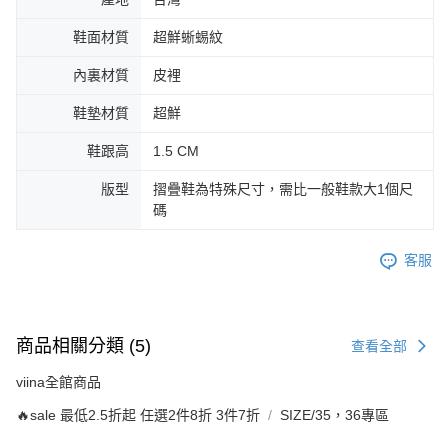
鞋面材質
超鮮蜥蜴紋
內裏材質
皮裡
鞋墊材質
超鮮
鞋跟高
1.5 CM
版型
摺疊鞋為特殊尺寸，需比一般鞋款大1個尺
碼
客服
商品相關分類 (5)
查看全部
viina全館商品
🔥sale 最低2.5折起 任選2件8折 3件7折
SIZE/35，36專區