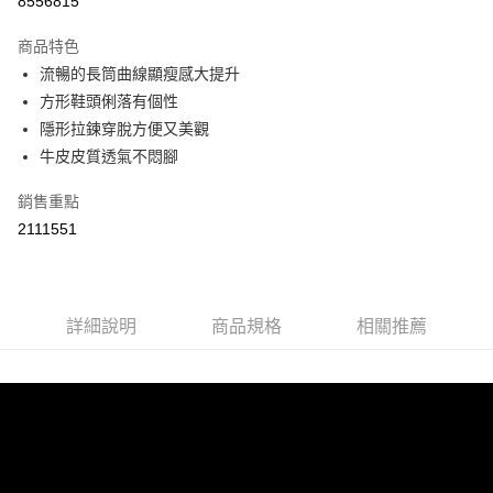
8556815
Apple Pay
商品特色
街口支付
流暢的長筒曲線顯瘦感大提升
方形鞋頭俐落有個性
悠遊付
隱形拉鍊穿脫方便又美觀
Google Pay
牛皮皮質透氣不悶腳
AFTEE先享後付
銷售重點
相關說明
2111551
【關於「AFTEE先享後付」】
ATM付款
AFTEE先享後付是「在收到商品之後才付款」的支付方式。 讓您購物簡單
便利好安心！
１．簡單：不需註冊會員、不需綁卡、不需儲值。
運送方式
２．便利：只要手機號碼，簡訊認證，即可結帳。
詳細說明
商品規格
相關推薦
３．安心：先確認商品／服務後，再付款。
宅配
每筆NT$60，滿NT$800(含以上)免運費
【「AFTEE先享後付」結帳流程】
１．於結帳方式選擇「AFTEE先享後付」後，將跳轉至「AFTEE先享後付」
外島宅配
結帳頁面，進行簡訊認證並確認金額後，即可完成結帳。
２．訂單成立數日內，您將收到繳費通知簡訊。
每筆NT$255
３．收到繳費通知簡訊後14天內，點擊此簡訊中的連結，可透過四大超商／
ATM／網路銀行／等多元方式進行付款，方視為交易完成。