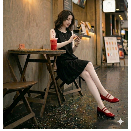
３．收到繳費通知簡訊後14天內，點擊此簡訊中的連結，可透過四大超商／
ATM／網路銀行／等多元方式進行付款，方視為交易完成。
7-11取貨付款
※ 請注意：結帳手續完成當下不需立刻繳費，但若您需要取消訂單，請聯絡
每筆NT$60，滿NT$800(含以上)免運費
購買商品的店家。未經商家同意取消之訂單仍視為有效，需透過AFTEE先享
後付繳納相關費用。
付款後7-11取貨
※ 交易是否成功請以「AFTEE先享後付 」之結帳頁面顯示為準，若有關於
是否繳費成功／繳費後需取消欲退款等相關疑問，請聯繫「AFTEE先享後付
每筆NT$60，滿NT$800(含以上)免運費
客戶支援中心」
https://netprotections.freshdesk.com/support/home
宅配
【注意事項】
１．透過由恩沛科技股份有限公司提供之「AFTEE先享後付」服務完成之交
每筆NT$60，滿NT$800(含以上)免運費
易，需依本服務之必要範圍內提供個人資料，並將交易相關給付款項請求債
權轉讓予恩沛科技股份有限公司。
外島宅配
２．關於個人資料處理事宜，請瀏覽以下網址：
每筆NT$255
https://aftee.tw/terms/#terms3
３．未成年的使用者請事先徵得法定代理人或監護人之同意方可使用
國際配送
查看運費
「AFTEE先享後付」，若未經同意申辦者引起之損失，本公司不負相關責
任。
４．使用「AFTEE先享後付」時，將依據個別帳號之用戶狀況，依本公司即
時審查核予不同之上限額度；若仍有額度不足之情形，本公司將視審查結果
請求用戶進行身份認證。
５．嚴禁一人註冊多個帳號或使用他人資訊註冊。若發現惡意使用之情形，
恩沛科技股份有限公司將有權停止該用戶之使用額度並採取法律行動。