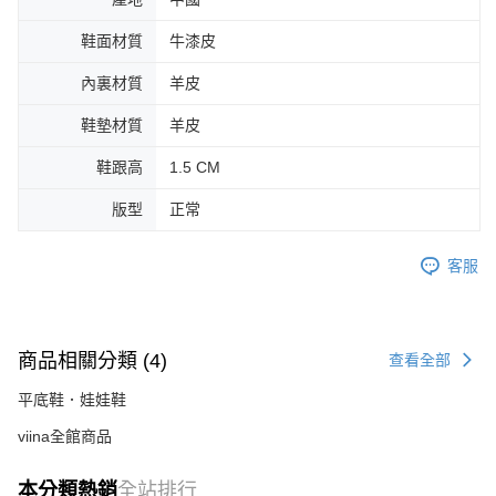
鞋面材質
牛漆皮
內裏材質
羊皮
鞋墊材質
羊皮
鞋跟高
1.5 CM
版型
正常
客服
商品相關分類 (4)
查看全部
平底鞋．娃娃鞋
viina全館商品
本分類熱銷
全站排行