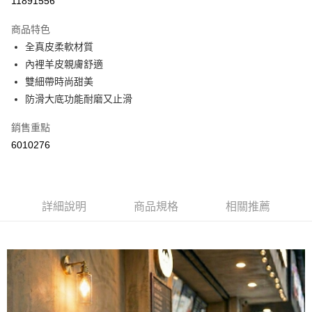
11891556
LINE Pay
商品特色
Apple Pay
全真皮柔軟材質
內裡羊皮親膚舒適
街口支付
雙細帶時尚甜美
悠遊付
防滑大底功能耐磨又止滑
Google Pay
銷售重點
6010276
AFTEE先享後付
相關說明
【關於「AFTEE先享後付」】
ATM付款
AFTEE先享後付是「在收到商品之後才付款」的支付方式。 讓您購物簡單
便利好安心！
詳細說明
商品規格
相關推薦
１．簡單：不需註冊會員、不需綁卡、不需儲值。
運送方式
２．便利：只要手機號碼，簡訊認證，即可結帳。
３．安心：先確認商品／服務後，再付款。
全家取貨付款
每筆NT$60，滿NT$800(含以上)免運費
【「AFTEE先享後付」結帳流程】
１．於結帳方式選擇「AFTEE先享後付」後，將跳轉至「AFTEE先享後付」
付款後全家取貨
結帳頁面，進行簡訊認證並確認金額後，即可完成結帳。
２．訂單成立數日內，您將收到繳費通知簡訊。
每筆NT$60，滿NT$800(含以上)免運費