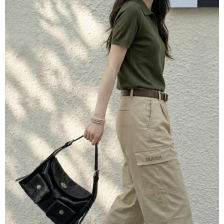
３．收到繳費通知簡訊後14天內，點擊此簡訊中的連結，可透過四大超商／
ATM／網路銀行／等多元方式進行付款，方視為交易完成。
7-11取貨付款
※ 請注意：結帳手續完成當下不需立刻繳費，但若您需要取消訂單，請聯絡
每筆NT$60，滿NT$800(含以上)免運費
購買商品的店家。未經商家同意取消之訂單仍視為有效，需透過AFTEE先享
後付繳納相關費用。
付款後7-11取貨
※ 交易是否成功請以「AFTEE先享後付 」之結帳頁面顯示為準，若有關於
是否繳費成功／繳費後需取消欲退款等相關疑問，請聯繫「AFTEE先享後付
每筆NT$60，滿NT$800(含以上)免運費
客戶支援中心」
https://netprotections.freshdesk.com/support/home
宅配
【注意事項】
１．透過由恩沛科技股份有限公司提供之「AFTEE先享後付」服務完成之交
每筆NT$60，滿NT$800(含以上)免運費
易，需依本服務之必要範圍內提供個人資料，並將交易相關給付款項請求債
權轉讓予恩沛科技股份有限公司。
外島宅配
２．關於個人資料處理事宜，請瀏覽以下網址：
每筆NT$255
https://aftee.tw/terms/#terms3
３．未成年的使用者請事先徵得法定代理人或監護人之同意方可使用
國際配送
查看運費
「AFTEE先享後付」，若未經同意申辦者引起之損失，本公司不負相關責
任。
４．使用「AFTEE先享後付」時，將依據個別帳號之用戶狀況，依本公司即
時審查核予不同之上限額度；若仍有額度不足之情形，本公司將視審查結果
請求用戶進行身份認證。
５．嚴禁一人註冊多個帳號或使用他人資訊註冊。若發現惡意使用之情形，
恩沛科技股份有限公司將有權停止該用戶之使用額度並採取法律行動。