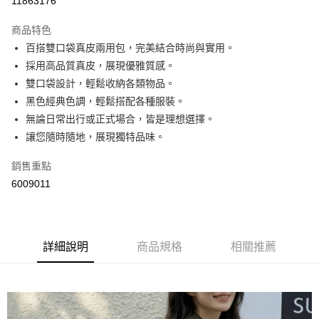
11863176
LINE Pay
商品特色
Apple Pay
百搭雙口袋真皮兩用包，完美結合時尚與實用。
採用高品質真皮，展現優雅質感。
街口支付
雙口袋設計，輕鬆收納各類物品。
悠遊付
黑色經典色調，輕鬆搭配各種服裝。
無論日常出行或正式場合，皆是理想選擇。
Google Pay
讓您隨時隨地，展現獨特品味。
AFTEE先享後付
銷售重點
相關說明
6009011
【關於「AFTEE先享後付」】
ATM付款
AFTEE先享後付是「在收到商品之後才付款」的支付方式。 讓您購物簡單
便利好安心！
１．簡單：不需註冊會員、不需綁卡、不需儲值。
運送方式
２．便利：只要手機號碼，簡訊認證，即可結帳。
詳細說明
商品規格
相關推薦
３．安心：先確認商品／服務後，再付款。
全家取貨付款
每筆NT$60，滿NT$800(含以上)免運費
【「AFTEE先享後付」結帳流程】
１．於結帳方式選擇「AFTEE先享後付」後，將跳轉至「AFTEE先享後付」
付款後全家取貨
結帳頁面，進行簡訊認證並確認金額後，即可完成結帳。
２．訂單成立數日內，您將收到繳費通知簡訊。
每筆NT$60，滿NT$800(含以上)免運費