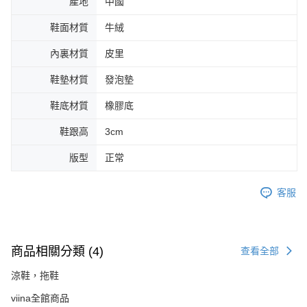
產地
中國
鞋面材質
牛絨
內裏材質
皮里
鞋墊材質
發泡墊
鞋底材質
橡膠底
鞋跟高
3cm
版型
正常
客服
商品相關分類 (4)
查看全部
涼鞋，拖鞋
viina全館商品