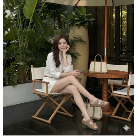
３．收到繳費通知簡訊後14天內，點擊此簡訊中的連結，可透過四大超商／
ATM／網路銀行／等多元方式進行付款，方視為交易完成。
7-11取貨付款
※ 請注意：結帳手續完成當下不需立刻繳費，但若您需要取消訂單，請聯絡
每筆NT$60，滿NT$800(含以上)免運費
購買商品的店家。未經商家同意取消之訂單仍視為有效，需透過AFTEE先享
後付繳納相關費用。
付款後7-11取貨
※ 交易是否成功請以「AFTEE先享後付 」之結帳頁面顯示為準，若有關於
是否繳費成功／繳費後需取消欲退款等相關疑問，請聯繫「AFTEE先享後付
每筆NT$60，滿NT$800(含以上)免運費
客戶支援中心」
https://netprotections.freshdesk.com/support/home
宅配
【注意事項】
１．透過由恩沛科技股份有限公司提供之「AFTEE先享後付」服務完成之交
每筆NT$60，滿NT$800(含以上)免運費
易，需依本服務之必要範圍內提供個人資料，並將交易相關給付款項請求債
權轉讓予恩沛科技股份有限公司。
外島宅配
２．關於個人資料處理事宜，請瀏覽以下網址：
每筆NT$255
https://aftee.tw/terms/#terms3
３．未成年的使用者請事先徵得法定代理人或監護人之同意方可使用
國際配送
查看運費
「AFTEE先享後付」，若未經同意申辦者引起之損失，本公司不負相關責
任。
４．使用「AFTEE先享後付」時，將依據個別帳號之用戶狀況，依本公司即
時審查核予不同之上限額度；若仍有額度不足之情形，本公司將視審查結果
請求用戶進行身份認證。
５．嚴禁一人註冊多個帳號或使用他人資訊註冊。若發現惡意使用之情形，
恩沛科技股份有限公司將有權停止該用戶之使用額度並採取法律行動。