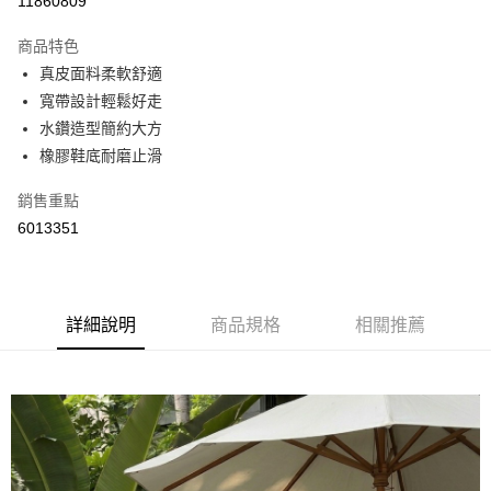
11860809
LINE Pay
商品特色
Apple Pay
真皮面料柔軟舒適
寬帶設計輕鬆好走
街口支付
水鑽造型簡約大方
悠遊付
橡膠鞋底耐磨止滑
Google Pay
銷售重點
6013351
AFTEE先享後付
相關說明
【關於「AFTEE先享後付」】
ATM付款
AFTEE先享後付是「在收到商品之後才付款」的支付方式。 讓您購物簡單
便利好安心！
詳細說明
商品規格
相關推薦
１．簡單：不需註冊會員、不需綁卡、不需儲值。
運送方式
２．便利：只要手機號碼，簡訊認證，即可結帳。
３．安心：先確認商品／服務後，再付款。
全家取貨付款
每筆NT$60，滿NT$800(含以上)免運費
【「AFTEE先享後付」結帳流程】
１．於結帳方式選擇「AFTEE先享後付」後，將跳轉至「AFTEE先享後付」
付款後全家取貨
結帳頁面，進行簡訊認證並確認金額後，即可完成結帳。
２．訂單成立數日內，您將收到繳費通知簡訊。
每筆NT$60，滿NT$800(含以上)免運費