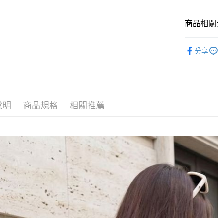
AFTEE先
商品相關分
相關說明
【關於「A
DUIDUl.
ATM付款
AFTEE
分享
便利好安
配件 ‧ 包
１．簡單
２．便利
viina全館
運送方式
３．安心
新品上市
全家取貨
【「AFT
說明
商品規格
相關推薦
每筆NT$6
１．於結帳
付」結帳
付款後全
２．訂單
３．收到繳
每筆NT$6
／ATM／
※ 請注意
7-11取貨
絡購買商品
先享後付
每筆NT$6
※ 交易是
是否繳費成
付款後7-1
付客戶支
每筆NT$6
【注意事