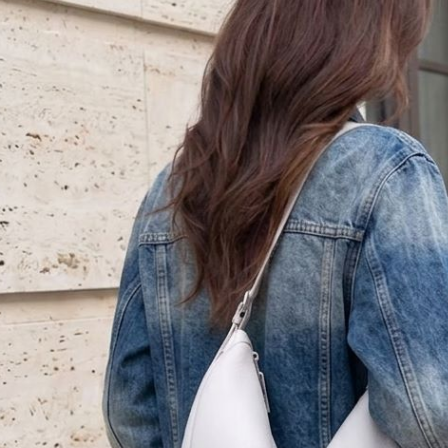
宅配
１．透過由
交易，需
每筆NT$6
求債權轉
２．關於
外島宅配
https://aft
每筆NT$2
３．未成
「AFTE
國際配送
任。
４．使用「
即時審查
結果請求
５．嚴禁
形，恩沛
動。