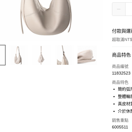
付款與運
超取滿NT$
付款方式
商品特色
信用卡一
商品編號
11832523
超商取貨
商品特色
LINE Pay
簡約弧
整體輪
Apple Pay
真皮材
街口支付
介於休
悠遊付
銷售重點
6005511
Google Pa