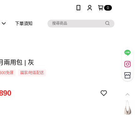
0
區
下單須知
兩用包 | 灰
800免運
國家/地區配送
890