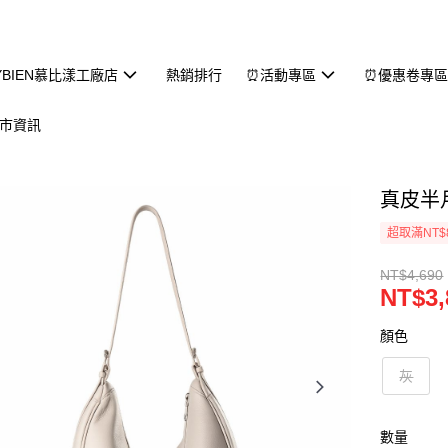
YBIEN慕比漾工廠店
熱銷排行
⏰活動專區
⏰優惠卷專
市資訊
真皮半月
超取滿NT$
NT$4,690
NT$3,
顏色
灰
數量