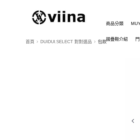
商品分類
MU
摺疊鞋介紹
門
首頁
DUIDUl.SELECT 對對選品
包款