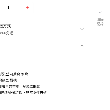
清除
紀錄
送方式
800免運
次付款
付款
形造型 可肩背 側背
廓簡單 鬆弛
質會自然垂墜，呈現慵懶感
閒與輕正式之間，非常隨性自然
y