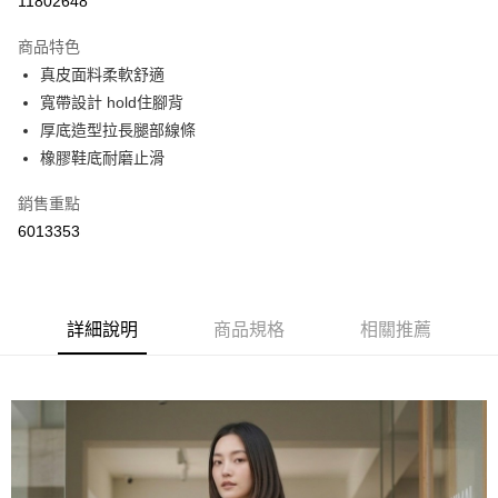
11802648
LINE Pay
商品特色
Apple Pay
真皮面料柔軟舒適
寬帶設計 hold住腳背
街口支付
厚底造型拉長腿部線條
悠遊付
橡膠鞋底耐磨止滑
Google Pay
銷售重點
6013353
AFTEE先享後付
相關說明
【關於「AFTEE先享後付」】
ATM付款
AFTEE先享後付是「在收到商品之後才付款」的支付方式。 讓您購物簡單
便利好安心！
詳細說明
商品規格
相關推薦
１．簡單：不需註冊會員、不需綁卡、不需儲值。
運送方式
２．便利：只要手機號碼，簡訊認證，即可結帳。
３．安心：先確認商品／服務後，再付款。
全家取貨付款
每筆NT$60，滿NT$800(含以上)免運費
【「AFTEE先享後付」結帳流程】
１．於結帳方式選擇「AFTEE先享後付」後，將跳轉至「AFTEE先享後付」
付款後全家取貨
結帳頁面，進行簡訊認證並確認金額後，即可完成結帳。
２．訂單成立數日內，您將收到繳費通知簡訊。
每筆NT$60，滿NT$800(含以上)免運費