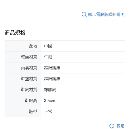
顯示電腦版詳細說明
商品規格
產地
中國
鞋面材質
牛絨
內裏材質
超細纖維
鞋墊材質
超細纖維
鞋底材質
橡膠底
鞋跟高
3.5cm
版型
正常
客服