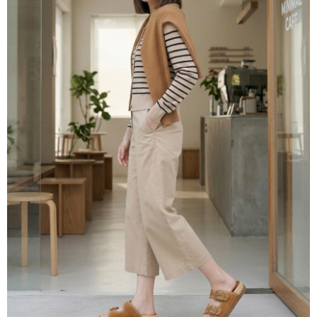
３．收到繳費通知簡訊後14天內，點擊此簡訊中的連結，可透過四大超商／
ATM／網路銀行／等多元方式進行付款，方視為交易完成。
7-11取貨付款
※ 請注意：結帳手續完成當下不需立刻繳費，但若您需要取消訂單，請聯絡
每筆NT$60，滿NT$800(含以上)免運費
購買商品的店家。未經商家同意取消之訂單仍視為有效，需透過AFTEE先享
後付繳納相關費用。
付款後7-11取貨
※ 交易是否成功請以「AFTEE先享後付 」之結帳頁面顯示為準，若有關於
是否繳費成功／繳費後需取消欲退款等相關疑問，請聯繫「AFTEE先享後付
每筆NT$60，滿NT$800(含以上)免運費
客戶支援中心」
https://netprotections.freshdesk.com/support/home
宅配
【注意事項】
１．透過由恩沛科技股份有限公司提供之「AFTEE先享後付」服務完成之交
每筆NT$60，滿NT$800(含以上)免運費
易，需依本服務之必要範圍內提供個人資料，並將交易相關給付款項請求債
權轉讓予恩沛科技股份有限公司。
外島宅配
２．關於個人資料處理事宜，請瀏覽以下網址：
每筆NT$255
https://aftee.tw/terms/#terms3
３．未成年的使用者請事先徵得法定代理人或監護人之同意方可使用
國際配送
查看運費
「AFTEE先享後付」，若未經同意申辦者引起之損失，本公司不負相關責
任。
４．使用「AFTEE先享後付」時，將依據個別帳號之用戶狀況，依本公司即
時審查核予不同之上限額度；若仍有額度不足之情形，本公司將視審查結果
請求用戶進行身份認證。
５．嚴禁一人註冊多個帳號或使用他人資訊註冊。若發現惡意使用之情形，
恩沛科技股份有限公司將有權停止該用戶之使用額度並採取法律行動。