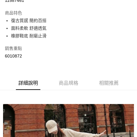
11587461
LINE Pay
商品特色
Apple Pay
復古質感 簡約百搭
面料柔軟 舒適透氣
街口支付
橡膠鞋底 耐磨止滑
悠遊付
銷售重點
Google Pay
6010872
AFTEE先享後付
相關說明
【關於「AFTEE先享後付」】
詳細說明
商品規格
相關推薦
ATM付款
AFTEE先享後付是「在收到商品之後才付款」的支付方式。 讓您購物簡單
便利好安心！
１．簡單：不需註冊會員、不需綁卡、不需儲值。
運送方式
２．便利：只要手機號碼，簡訊認證，即可結帳。
３．安心：先確認商品／服務後，再付款。
全家取貨付款
每筆NT$60，滿NT$800(含以上)免運費
【「AFTEE先享後付」結帳流程】
１．於結帳方式選擇「AFTEE先享後付」後，將跳轉至「AFTEE先享後付」
付款後全家取貨
結帳頁面，進行簡訊認證並確認金額後，即可完成結帳。
２．訂單成立數日內，您將收到繳費通知簡訊。
每筆NT$60，滿NT$800(含以上)免運費