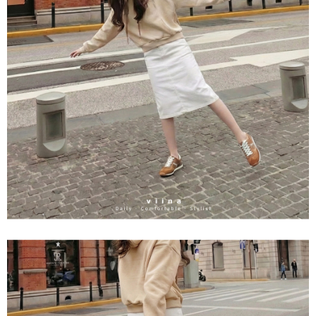
３．收到繳費通知簡訊後14天內，點擊此簡訊中的連結，可透過四大超商／
ATM／網路銀行／等多元方式進行付款，方視為交易完成。
7-11取貨付款
※ 請注意：結帳手續完成當下不需立刻繳費，但若您需要取消訂單，請聯絡
每筆NT$60，滿NT$800(含以上)免運費
購買商品的店家。未經商家同意取消之訂單仍視為有效，需透過AFTEE先享
後付繳納相關費用。
付款後7-11取貨
※ 交易是否成功請以「AFTEE先享後付 」之結帳頁面顯示為準，若有關於
是否繳費成功／繳費後需取消欲退款等相關疑問，請聯繫「AFTEE先享後付
每筆NT$60，滿NT$800(含以上)免運費
客戶支援中心」
https://netprotections.freshdesk.com/support/home
宅配
【注意事項】
１．透過由恩沛科技股份有限公司提供之「AFTEE先享後付」服務完成之交
每筆NT$60，滿NT$800(含以上)免運費
易，需依本服務之必要範圍內提供個人資料，並將交易相關給付款項請求債
權轉讓予恩沛科技股份有限公司。
外島宅配
２．關於個人資料處理事宜，請瀏覽以下網址：
每筆NT$255
https://aftee.tw/terms/#terms3
３．未成年的使用者請事先徵得法定代理人或監護人之同意方可使用
國際配送
查看運費
「AFTEE先享後付」，若未經同意申辦者引起之損失，本公司不負相關責
任。
４．使用「AFTEE先享後付」時，將依據個別帳號之用戶狀況，依本公司即
時審查核予不同之上限額度；若仍有額度不足之情形，本公司將視審查結果
請求用戶進行身份認證。
５．嚴禁一人註冊多個帳號或使用他人資訊註冊。若發現惡意使用之情形，
恩沛科技股份有限公司將有權停止該用戶之使用額度並採取法律行動。