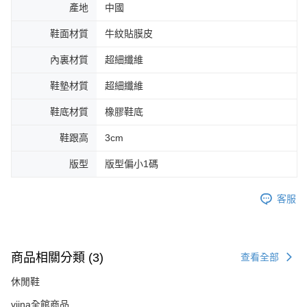
產地
中國
鞋面材質
牛紋貼膜皮
內裏材質
超細纖維
鞋墊材質
超細纖維
鞋底材質
橡膠鞋底
鞋跟高
3cm
版型
版型偏小1碼
客服
商品相關分類 (3)
查看全部
休閒鞋
viina全館商品