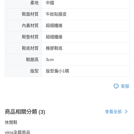
產地
中國
鞋面材質
牛紋貼膜皮
內裏材質
超細纖維
鞋墊材質
超細纖維
鞋底材質
橡膠鞋底
鞋跟高
3cm
版型
版型偏小1碼
客服
商品相關分類 (3)
查看全部
休閒鞋
viina全館商品