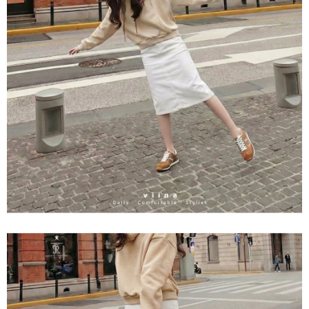
３．收到繳費通知簡訊後14天內，點擊此簡訊中的連結，可透過四大超商／
ATM／網路銀行／等多元方式進行付款，方視為交易完成。
7-11取貨付款
※ 請注意：結帳手續完成當下不需立刻繳費，但若您需要取消訂單，請聯絡
每筆NT$60，滿NT$800(含以上)免運費
購買商品的店家。未經商家同意取消之訂單仍視為有效，需透過AFTEE先享
後付繳納相關費用。
付款後7-11取貨
※ 交易是否成功請以「AFTEE先享後付 」之結帳頁面顯示為準，若有關於
是否繳費成功／繳費後需取消欲退款等相關疑問，請聯繫「AFTEE先享後付
每筆NT$60，滿NT$800(含以上)免運費
客戶支援中心」
https://netprotections.freshdesk.com/support/home
宅配
【注意事項】
１．透過由恩沛科技股份有限公司提供之「AFTEE先享後付」服務完成之交
每筆NT$60，滿NT$800(含以上)免運費
易，需依本服務之必要範圍內提供個人資料，並將交易相關給付款項請求債
權轉讓予恩沛科技股份有限公司。
外島宅配
２．關於個人資料處理事宜，請瀏覽以下網址：
每筆NT$255
https://aftee.tw/terms/#terms3
３．未成年的使用者請事先徵得法定代理人或監護人之同意方可使用
國際配送
查看運費
「AFTEE先享後付」，若未經同意申辦者引起之損失，本公司不負相關責
任。
４．使用「AFTEE先享後付」時，將依據個別帳號之用戶狀況，依本公司即
時審查核予不同之上限額度；若仍有額度不足之情形，本公司將視審查結果
請求用戶進行身份認證。
５．嚴禁一人註冊多個帳號或使用他人資訊註冊。若發現惡意使用之情形，
恩沛科技股份有限公司將有權停止該用戶之使用額度並採取法律行動。