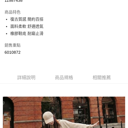
11587438
LINE Pay
商品特色
Apple Pay
復古質感 簡約百搭
面料柔軟 舒適透氣
街口支付
橡膠鞋底 耐磨止滑
悠遊付
銷售重點
Google Pay
6010872
AFTEE先享後付
相關說明
【關於「AFTEE先享後付」】
詳細說明
商品規格
相關推薦
ATM付款
AFTEE先享後付是「在收到商品之後才付款」的支付方式。 讓您購物簡單
便利好安心！
１．簡單：不需註冊會員、不需綁卡、不需儲值。
運送方式
２．便利：只要手機號碼，簡訊認證，即可結帳。
３．安心：先確認商品／服務後，再付款。
全家取貨付款
每筆NT$60，滿NT$800(含以上)免運費
【「AFTEE先享後付」結帳流程】
１．於結帳方式選擇「AFTEE先享後付」後，將跳轉至「AFTEE先享後付」
付款後全家取貨
結帳頁面，進行簡訊認證並確認金額後，即可完成結帳。
２．訂單成立數日內，您將收到繳費通知簡訊。
每筆NT$60，滿NT$800(含以上)免運費