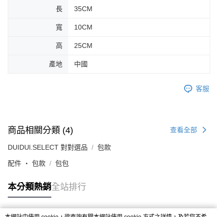
長
35CM
寬
10CM
高
25CM
產地
中國
客服
商品相關分類 (4)
查看全部
DUIDUl.SELECT 對對選品
包款
配件 ‧ 包款
包包
本分類熱銷
全站排行