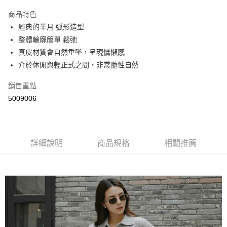
LINE Pay
商品特色
Apple Pay
經典的半月 弧形造型
整體輪廓簡單 鬆弛
街口支付
真皮材質會自然垂墜，呈現慵懶感
悠遊付
介於休閒與輕正式之間，非常隨性自然
Google Pay
銷售重點
5009006
AFTEE先享後付
相關說明
【關於「AFTEE先享後付」】
ATM付款
AFTEE先享後付是「在收到商品之後才付款」的支付方式。 讓您購物簡單
便利好安心！
詳細說明
商品規格
相關推薦
１．簡單：不需註冊會員、不需綁卡、不需儲值。
運送方式
２．便利：只要手機號碼，簡訊認證，即可結帳。
３．安心：先確認商品／服務後，再付款。
全家取貨付款
每筆NT$60，滿NT$800(含以上)免運費
【「AFTEE先享後付」結帳流程】
１．於結帳方式選擇「AFTEE先享後付」後，將跳轉至「AFTEE先享後付」
付款後全家取貨
結帳頁面，進行簡訊認證並確認金額後，即可完成結帳。
２．訂單成立數日內，您將收到繳費通知簡訊。
每筆NT$60，滿NT$800(含以上)免運費
３．收到繳費通知簡訊後14天內，點擊此簡訊中的連結，可透過四大超商／