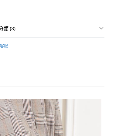
y
享後付
類 (3)
FTEE先享後付」】
靴
先享後付是「在收到商品之後才付款」的支付方式。 讓您購物簡單
客服
心！
商品
：不需註冊會員、不需綁卡、不需儲值。
：只要手機號碼，簡訊認證，即可結帳。
：先確認商品／服務後，再付款。
付款
EE先享後付」結帳流程】
0，滿NT$800(含以上)免運費
方式選擇「AFTEE先享後付」後，將跳轉至「AFTEE先享後
頁面，進行簡訊認證並確認金額後，即可完成結帳。
家取貨
成立數日內，您將收到繳費通知簡訊。
費通知簡訊後14天內，點擊此簡訊中的連結，可透過四大超商
0，滿NT$800(含以上)免運費
網路銀行／等多元方式進行付款，方視為交易完成。
：結帳手續完成當下不需立刻繳費，但若您需要取消訂單，請聯
付款
的店家。未經商家同意取消之訂單仍視為有效，需透過AFTEE
繳納相關費用。
0，滿NT$800(含以上)免運費
否成功請以「AFTEE先享後付 」之結帳頁面顯示為準，若有關於
功／繳費後需取消欲退款等相關疑問，請聯繫「AFTEE先享後
1取貨
援中心」
https://netprotections.freshdesk.com/support/home