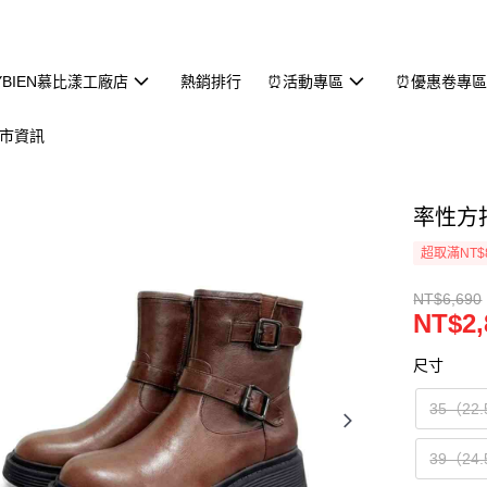
YBIEN慕比漾工廠店
熱銷排行
⏰活動專區
⏰優惠卷專
市資訊
率性方
超取滿NT$
NT$6,690
NT$2,
尺寸
35（22
39（24