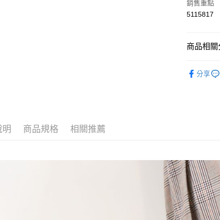
悠遊付
銷售重點
5115817
Google Pa
AFTEE先
商品相關分
相關說明
【關於「A
短靴 ‧ 踝
ATM付款
AFTEE
分享
便利好安
viina全館
１．簡單
２．便利
新品上市
運送方式
３．安心
全家取貨
【「AFT
說明
商品規格
相關推薦
每筆NT$6
１．於結帳
付」結帳
付款後全
２．訂單
３．收到繳
每筆NT$6
／ATM／
※ 請注意
7-11取貨
絡購買商品
先享後付
每筆NT$6
※ 交易是
是否繳費成
付款後7-1
付客戶支