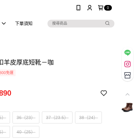
0
區
下單須知
扣羊皮厚底短靴－咖
800免運
890
.5）
36（23）
37（23.5）
38（24）
.5）
40（25）