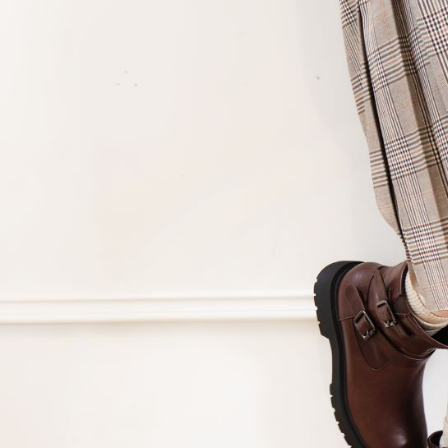
每筆NT$6
【注意事
宅配
１．透過由
交易，需
每筆NT$6
求債權轉
２．關於
外島宅配
https://aft
每筆NT$2
３．未成
「AFTE
任。
４．使用「
即時審查
結果請求
５．嚴禁
形，恩沛
動。