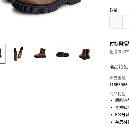
數量
付款與運
超取滿NT$
付款方式
商品特色
信用卡一
商品編號
11558986
超商取貨
商品特色
LINE Pay
簡約造
側拉鍊
Apple Pay
5公分
街口支付
羊皮材