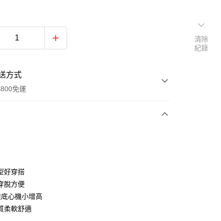
清除
紀錄
送方式
800免運
次付款
付款
型好穿搭
穿脫方便
鞋底心機小增高
質柔軟舒適