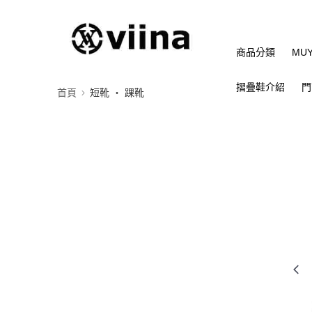
商品分類
MU
摺疊鞋介紹
門
首頁
短靴 ‧ 踝靴