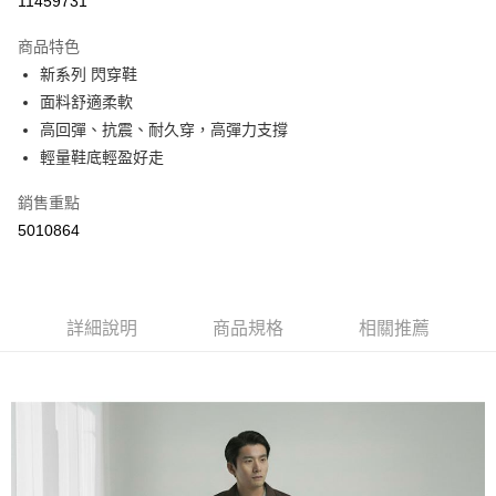
11459731
LINE Pay
商品特色
Apple Pay
新系列 閃穿鞋
面料舒適柔軟
街口支付
高回彈、抗震、耐久穿，高彈力支撐
悠遊付
輕量鞋底輕盈好走
Google Pay
銷售重點
5010864
AFTEE先享後付
相關說明
【關於「AFTEE先享後付」】
ATM付款
AFTEE先享後付是「在收到商品之後才付款」的支付方式。 讓您購物簡單
便利好安心！
詳細說明
商品規格
相關推薦
１．簡單：不需註冊會員、不需綁卡、不需儲值。
運送方式
２．便利：只要手機號碼，簡訊認證，即可結帳。
３．安心：先確認商品／服務後，再付款。
全家取貨付款
每筆NT$60，滿NT$800(含以上)免運費
【「AFTEE先享後付」結帳流程】
１．於結帳方式選擇「AFTEE先享後付」後，將跳轉至「AFTEE先享後付」
付款後全家取貨
結帳頁面，進行簡訊認證並確認金額後，即可完成結帳。
２．訂單成立數日內，您將收到繳費通知簡訊。
每筆NT$60，滿NT$800(含以上)免運費