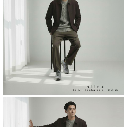
３．收到繳費通知簡訊後14天內，點擊此簡訊中的連結，可透過四大超商／
ATM／網路銀行／等多元方式進行付款，方視為交易完成。
7-11取貨付款
※ 請注意：結帳手續完成當下不需立刻繳費，但若您需要取消訂單，請聯絡
每筆NT$60，滿NT$800(含以上)免運費
購買商品的店家。未經商家同意取消之訂單仍視為有效，需透過AFTEE先享
後付繳納相關費用。
付款後7-11取貨
※ 交易是否成功請以「AFTEE先享後付 」之結帳頁面顯示為準，若有關於
是否繳費成功／繳費後需取消欲退款等相關疑問，請聯繫「AFTEE先享後付
每筆NT$60，滿NT$800(含以上)免運費
客戶支援中心」
https://netprotections.freshdesk.com/support/home
宅配
【注意事項】
１．透過由恩沛科技股份有限公司提供之「AFTEE先享後付」服務完成之交
每筆NT$60，滿NT$800(含以上)免運費
易，需依本服務之必要範圍內提供個人資料，並將交易相關給付款項請求債
權轉讓予恩沛科技股份有限公司。
外島宅配
２．關於個人資料處理事宜，請瀏覽以下網址：
每筆NT$255
https://aftee.tw/terms/#terms3
３．未成年的使用者請事先徵得法定代理人或監護人之同意方可使用
國際配送
查看運費
「AFTEE先享後付」，若未經同意申辦者引起之損失，本公司不負相關責
任。
４．使用「AFTEE先享後付」時，將依據個別帳號之用戶狀況，依本公司即
時審查核予不同之上限額度；若仍有額度不足之情形，本公司將視審查結果
請求用戶進行身份認證。
５．嚴禁一人註冊多個帳號或使用他人資訊註冊。若發現惡意使用之情形，
恩沛科技股份有限公司將有權停止該用戶之使用額度並採取法律行動。