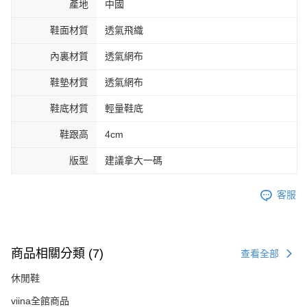
產地
中國
鞋面材質
透氣飛織
內裏材質
透氣網布
鞋墊材質
透氣網布
鞋底材質
輕量鞋底
鞋跟高
4cm
版型
建議拿大一碼
客服
商品相關分類 (7)
查看全部
休閒鞋
viina全館商品