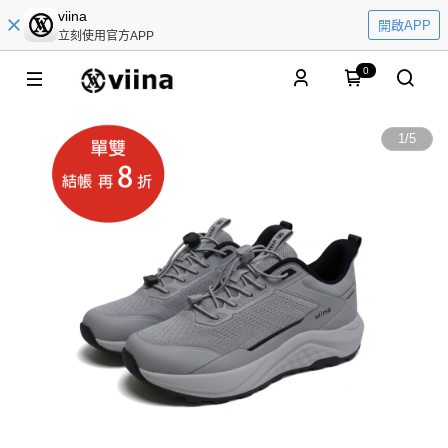
viina
開啟APP
立刻使用官方APP
0
1
/
5