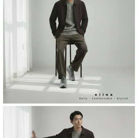
３．收到繳費通知簡訊後14天內，點擊此簡訊中的連結，可透過四大超商／
ATM／網路銀行／等多元方式進行付款，方視為交易完成。
7-11取貨付款
※ 請注意：結帳手續完成當下不需立刻繳費，但若您需要取消訂單，請聯絡
每筆NT$60，滿NT$800(含以上)免運費
購買商品的店家。未經商家同意取消之訂單仍視為有效，需透過AFTEE先享
後付繳納相關費用。
付款後7-11取貨
※ 交易是否成功請以「AFTEE先享後付 」之結帳頁面顯示為準，若有關於
是否繳費成功／繳費後需取消欲退款等相關疑問，請聯繫「AFTEE先享後付
每筆NT$60，滿NT$800(含以上)免運費
客戶支援中心」
https://netprotections.freshdesk.com/support/home
宅配
【注意事項】
１．透過由恩沛科技股份有限公司提供之「AFTEE先享後付」服務完成之交
每筆NT$60，滿NT$800(含以上)免運費
易，需依本服務之必要範圍內提供個人資料，並將交易相關給付款項請求債
權轉讓予恩沛科技股份有限公司。
外島宅配
２．關於個人資料處理事宜，請瀏覽以下網址：
每筆NT$255
https://aftee.tw/terms/#terms3
３．未成年的使用者請事先徵得法定代理人或監護人之同意方可使用
國際配送
查看運費
「AFTEE先享後付」，若未經同意申辦者引起之損失，本公司不負相關責
任。
４．使用「AFTEE先享後付」時，將依據個別帳號之用戶狀況，依本公司即
時審查核予不同之上限額度；若仍有額度不足之情形，本公司將視審查結果
請求用戶進行身份認證。
５．嚴禁一人註冊多個帳號或使用他人資訊註冊。若發現惡意使用之情形，
恩沛科技股份有限公司將有權停止該用戶之使用額度並採取法律行動。