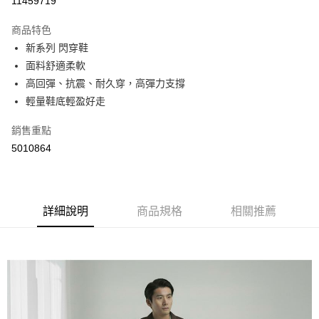
11459719
LINE Pay
商品特色
Apple Pay
新系列 閃穿鞋
面料舒適柔軟
街口支付
高回彈、抗震、耐久穿，高彈力支撐
悠遊付
輕量鞋底輕盈好走
Google Pay
銷售重點
5010864
AFTEE先享後付
相關說明
【關於「AFTEE先享後付」】
ATM付款
AFTEE先享後付是「在收到商品之後才付款」的支付方式。 讓您購物簡單
便利好安心！
詳細說明
商品規格
相關推薦
１．簡單：不需註冊會員、不需綁卡、不需儲值。
運送方式
２．便利：只要手機號碼，簡訊認證，即可結帳。
３．安心：先確認商品／服務後，再付款。
全家取貨付款
每筆NT$60，滿NT$800(含以上)免運費
【「AFTEE先享後付」結帳流程】
１．於結帳方式選擇「AFTEE先享後付」後，將跳轉至「AFTEE先享後付」
付款後全家取貨
結帳頁面，進行簡訊認證並確認金額後，即可完成結帳。
２．訂單成立數日內，您將收到繳費通知簡訊。
每筆NT$60，滿NT$800(含以上)免運費