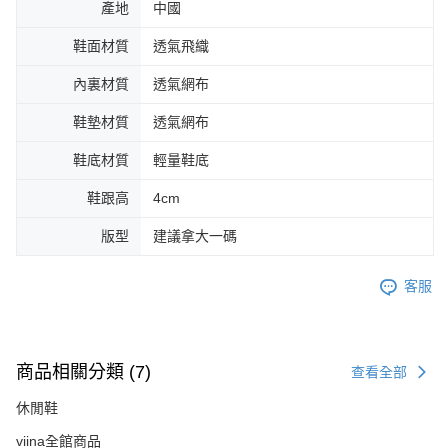
產地
中國
鞋面材質
透氣飛織
內裏材質
透氣網布
鞋墊材質
透氣網布
鞋底材質
輕量鞋底
鞋跟高
4cm
版型
建議拿大一碼
客服
商品相關分類 (7)
查看全部
休閒鞋
viina全館商品