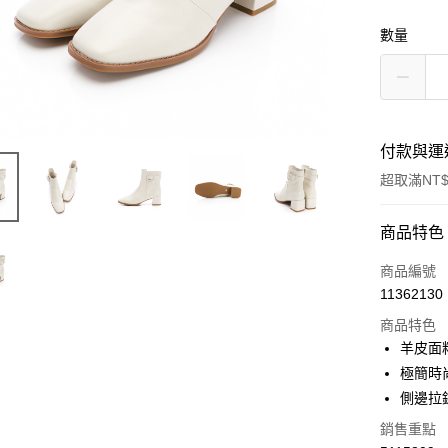
數量
付款與運
超取滿NT$
付款方式
商品特色
信用卡一
商品編號
11362130
超商取貨
商品特色
LINE Pay
羊皮面
極簡時
Apple Pay
側邊拉
街口支付
銷售重點