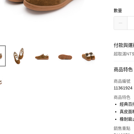
數量
付款與運
超取滿NT$
付款方式
商品特色
信用卡一
商品編號
11361924
超商取貨
商品特色
LINE Pay
經典百
真皮面
Apple Pay
橡耐磨
街口支付
銷售重點