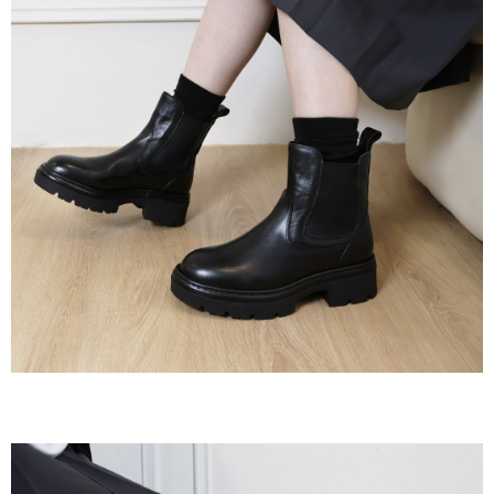
３．收到繳費通知簡訊後14天內，點擊此簡訊中的連結，可透過四大超商／
ATM／網路銀行／等多元方式進行付款，方視為交易完成。
7-11取貨付款
※ 請注意：結帳手續完成當下不需立刻繳費，但若您需要取消訂單，請聯絡
每筆NT$60，滿NT$800(含以上)免運費
購買商品的店家。未經商家同意取消之訂單仍視為有效，需透過AFTEE先享
後付繳納相關費用。
付款後7-11取貨
※ 交易是否成功請以「AFTEE先享後付 」之結帳頁面顯示為準，若有關於
是否繳費成功／繳費後需取消欲退款等相關疑問，請聯繫「AFTEE先享後付
每筆NT$60，滿NT$800(含以上)免運費
客戶支援中心」
https://netprotections.freshdesk.com/support/home
宅配
【注意事項】
１．透過由恩沛科技股份有限公司提供之「AFTEE先享後付」服務完成之交
每筆NT$60，滿NT$800(含以上)免運費
易，需依本服務之必要範圍內提供個人資料，並將交易相關給付款項請求債
權轉讓予恩沛科技股份有限公司。
外島宅配
２．關於個人資料處理事宜，請瀏覽以下網址：
每筆NT$255
https://aftee.tw/terms/#terms3
３．未成年的使用者請事先徵得法定代理人或監護人之同意方可使用
「AFTEE先享後付」，若未經同意申辦者引起之損失，本公司不負相關責
任。
４．使用「AFTEE先享後付」時，將依據個別帳號之用戶狀況，依本公司即
時審查核予不同之上限額度；若仍有額度不足之情形，本公司將視審查結果
請求用戶進行身份認證。
５．嚴禁一人註冊多個帳號或使用他人資訊註冊。若發現惡意使用之情形，
恩沛科技股份有限公司將有權停止該用戶之使用額度並採取法律行動。