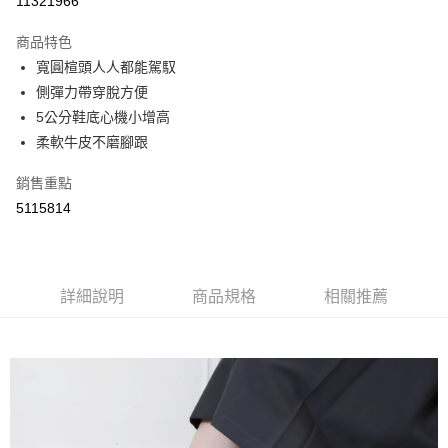
11321966
LINE Pay
商品特色
Apple Pay
寬圓楦頭人人都能駕馭
側彈力帶穿脫方便
街口支付
5公分鞋底心機小增高
悠遊付
柔軟牛皮不磨腳跟
Google Pay
銷售重點
5115814
AFTEE先享後付
相關說明
【關於「AFTEE先享後付」】
ATM付款
AFTEE先享後付是「在收到商品之後才付款」的支付方式。 讓您購物簡單
便利好安心！
詳細說明
商品規格
相關推薦
１．簡單：不需註冊會員、不需綁卡、不需儲值。
運送方式
２．便利：只要手機號碼，簡訊認證，即可結帳。
３．安心：先確認商品／服務後，再付款。
全家取貨付款
每筆NT$60，滿NT$800(含以上)免運費
【「AFTEE先享後付」結帳流程】
１．於結帳方式選擇「AFTEE先享後付」後，將跳轉至「AFTEE先享後付」
付款後全家取貨
結帳頁面，進行簡訊認證並確認金額後，即可完成結帳。
２．訂單成立數日內，您將收到繳費通知簡訊。
每筆NT$60，滿NT$800(含以上)免運費