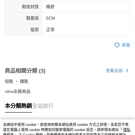
鞋底材質
橡膠
鞋跟高
5CM
版型
正常
客服
商品相關分類 (3)
查看全部
短靴 ‧ 踝靴
viina全館商品
本分類熱銷
全站排行
本網站中使用 cookie，欲查詢有關本網站使用 cookie 方式之詳情，及若您不希
熱門標籤
望在電腦上使用 cookie 時應如何變更電腦的 cookie 設定，請參閱本網站「
隱私