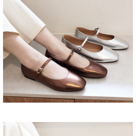
３．收到繳費通知簡訊後14天內，點擊此簡訊中的連結，可透過四大超商／
ATM／網路銀行／等多元方式進行付款，方視為交易完成。
7-11取貨付款
※ 請注意：結帳手續完成當下不需立刻繳費，但若您需要取消訂單，請聯絡
每筆NT$60，滿NT$800(含以上)免運費
購買商品的店家。未經商家同意取消之訂單仍視為有效，需透過AFTEE先享
後付繳納相關費用。
付款後7-11取貨
※ 交易是否成功請以「AFTEE先享後付 」之結帳頁面顯示為準，若有關於
是否繳費成功／繳費後需取消欲退款等相關疑問，請聯繫「AFTEE先享後付
每筆NT$60，滿NT$800(含以上)免運費
客戶支援中心」
https://netprotections.freshdesk.com/support/home
宅配
【注意事項】
１．透過由恩沛科技股份有限公司提供之「AFTEE先享後付」服務完成之交
每筆NT$60，滿NT$800(含以上)免運費
易，需依本服務之必要範圍內提供個人資料，並將交易相關給付款項請求債
權轉讓予恩沛科技股份有限公司。
外島宅配
２．關於個人資料處理事宜，請瀏覽以下網址：
每筆NT$255
https://aftee.tw/terms/#terms3
３．未成年的使用者請事先徵得法定代理人或監護人之同意方可使用
「AFTEE先享後付」，若未經同意申辦者引起之損失，本公司不負相關責
任。
４．使用「AFTEE先享後付」時，將依據個別帳號之用戶狀況，依本公司即
時審查核予不同之上限額度；若仍有額度不足之情形，本公司將視審查結果
請求用戶進行身份認證。
５．嚴禁一人註冊多個帳號或使用他人資訊註冊。若發現惡意使用之情形，
恩沛科技股份有限公司將有權停止該用戶之使用額度並採取法律行動。