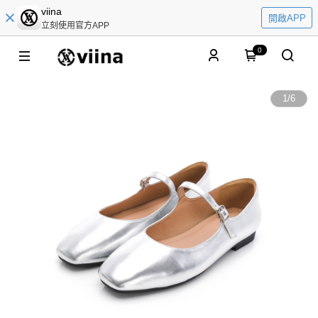
viina
開啟APP
立刻使用官方APP
0
1
/
6