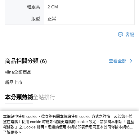
鞋跟高
2 CM
版型
正常
客服
商品相關分類 (6)
查看全部
viina全館商品
新品上市
本分類熱銷
全站排行
本網站中使用 cookie，欲查詢有關本網站使用 cookie 方式之詳情，及若您不希
熱門標籤
望在電腦上使用 cookie 時應如何變更電腦的 cookie 設定，請參閱本網站「
隱私
權條款
」之 Cookie 聲明。您繼續使用本網站即表示您同意本公司得按本網站使
用條款之 Cookie 聲明使用 cookie。
了解更多 >