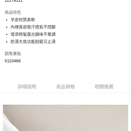
11276111
LINE Pay
商品特色
Apple Pay
羊皮材質柔軟
內裡真皮吸汗透氣不悶腳
街口支付
增添時髦復古韻味不單調
悠遊付
防滑大底功能耐磨又止滑
Google Pay
銷售重點
5110466
AFTEE先享後付
相關說明
【關於「AFTEE先享後付」】
ATM付款
AFTEE先享後付是「在收到商品之後才付款」的支付方式。 讓您購物簡單
便利好安心！
詳細說明
商品規格
相關推薦
１．簡單：不需註冊會員、不需綁卡、不需儲值。
運送方式
２．便利：只要手機號碼，簡訊認證，即可結帳。
３．安心：先確認商品／服務後，再付款。
全家取貨付款
每筆NT$60，滿NT$800(含以上)免運費
【「AFTEE先享後付」結帳流程】
１．於結帳方式選擇「AFTEE先享後付」後，將跳轉至「AFTEE先享後付」
付款後全家取貨
結帳頁面，進行簡訊認證並確認金額後，即可完成結帳。
２．訂單成立數日內，您將收到繳費通知簡訊。
每筆NT$60，滿NT$800(含以上)免運費