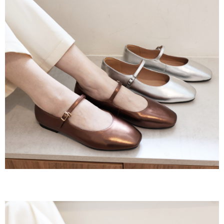
３．收到繳費通知簡訊後14天內，點擊此簡訊中的連結，可透過四大超商／
ATM／網路銀行／等多元方式進行付款，方視為交易完成。
7-11取貨付款
※ 請注意：結帳手續完成當下不需立刻繳費，但若您需要取消訂單，請聯絡
每筆NT$60，滿NT$800(含以上)免運費
購買商品的店家。未經商家同意取消之訂單仍視為有效，需透過AFTEE先享
後付繳納相關費用。
付款後7-11取貨
※ 交易是否成功請以「AFTEE先享後付 」之結帳頁面顯示為準，若有關於
是否繳費成功／繳費後需取消欲退款等相關疑問，請聯繫「AFTEE先享後付
每筆NT$60，滿NT$800(含以上)免運費
客戶支援中心」
https://netprotections.freshdesk.com/support/home
宅配
【注意事項】
１．透過由恩沛科技股份有限公司提供之「AFTEE先享後付」服務完成之交
每筆NT$60，滿NT$800(含以上)免運費
易，需依本服務之必要範圍內提供個人資料，並將交易相關給付款項請求債
權轉讓予恩沛科技股份有限公司。
外島宅配
２．關於個人資料處理事宜，請瀏覽以下網址：
每筆NT$255
https://aftee.tw/terms/#terms3
３．未成年的使用者請事先徵得法定代理人或監護人之同意方可使用
「AFTEE先享後付」，若未經同意申辦者引起之損失，本公司不負相關責
任。
４．使用「AFTEE先享後付」時，將依據個別帳號之用戶狀況，依本公司即
時審查核予不同之上限額度；若仍有額度不足之情形，本公司將視審查結果
請求用戶進行身份認證。
５．嚴禁一人註冊多個帳號或使用他人資訊註冊。若發現惡意使用之情形，
恩沛科技股份有限公司將有權停止該用戶之使用額度並採取法律行動。