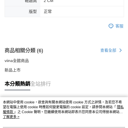
鞋跟高
2 CM
版型
正常
客服
商品相關分類 (6)
查看全部
viina全館商品
新品上市
本分類熱銷
全站排行
本網站中使用 cookie，欲查詢有關本網站使用 cookie 方式之詳情，及若您不希
熱門標籤
望在電腦上使用 cookie 時應如何變更電腦的 cookie 設定，請參閱本網站「
隱私
權條款
」之 Cookie 聲明。您繼續使用本網站即表示您同意本公司得按本網站使
用條款之 Cookie 聲明使用 cookie。
了解更多 >