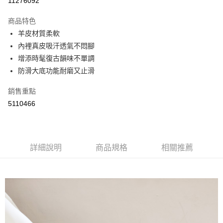
11276092
LINE Pay
商品特色
Apple Pay
羊皮材質柔軟
內裡真皮吸汗透氣不悶腳
街口支付
增添時髦復古韻味不單調
悠遊付
防滑大底功能耐磨又止滑
Google Pay
銷售重點
5110466
AFTEE先享後付
相關說明
【關於「AFTEE先享後付」】
ATM付款
AFTEE先享後付是「在收到商品之後才付款」的支付方式。 讓您購物簡單
便利好安心！
詳細說明
商品規格
相關推薦
１．簡單：不需註冊會員、不需綁卡、不需儲值。
運送方式
２．便利：只要手機號碼，簡訊認證，即可結帳。
３．安心：先確認商品／服務後，再付款。
全家取貨付款
每筆NT$60，滿NT$800(含以上)免運費
【「AFTEE先享後付」結帳流程】
１．於結帳方式選擇「AFTEE先享後付」後，將跳轉至「AFTEE先享後付」
付款後全家取貨
結帳頁面，進行簡訊認證並確認金額後，即可完成結帳。
２．訂單成立數日內，您將收到繳費通知簡訊。
每筆NT$60，滿NT$800(含以上)免運費