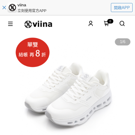
viina
開啟APP
立刻使用官方APP
0
1
/
6