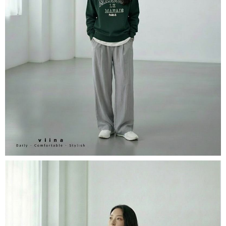
３．收到繳費通知簡訊後14天內，點擊此簡訊中的連結，可透過四大超商／
ATM／網路銀行／等多元方式進行付款，方視為交易完成。
7-11取貨付款
※ 請注意：結帳手續完成當下不需立刻繳費，但若您需要取消訂單，請聯絡
每筆NT$60，滿NT$800(含以上)免運費
購買商品的店家。未經商家同意取消之訂單仍視為有效，需透過AFTEE先享
後付繳納相關費用。
付款後7-11取貨
※ 交易是否成功請以「AFTEE先享後付 」之結帳頁面顯示為準，若有關於
是否繳費成功／繳費後需取消欲退款等相關疑問，請聯繫「AFTEE先享後付
每筆NT$60，滿NT$800(含以上)免運費
客戶支援中心」
https://netprotections.freshdesk.com/support/home
宅配
【注意事項】
１．透過由恩沛科技股份有限公司提供之「AFTEE先享後付」服務完成之交
每筆NT$60，滿NT$800(含以上)免運費
易，需依本服務之必要範圍內提供個人資料，並將交易相關給付款項請求債
權轉讓予恩沛科技股份有限公司。
外島宅配
２．關於個人資料處理事宜，請瀏覽以下網址：
每筆NT$255
https://aftee.tw/terms/#terms3
３．未成年的使用者請事先徵得法定代理人或監護人之同意方可使用
國際配送
查看運費
「AFTEE先享後付」，若未經同意申辦者引起之損失，本公司不負相關責
任。
４．使用「AFTEE先享後付」時，將依據個別帳號之用戶狀況，依本公司即
時審查核予不同之上限額度；若仍有額度不足之情形，本公司將視審查結果
請求用戶進行身份認證。
５．嚴禁一人註冊多個帳號或使用他人資訊註冊。若發現惡意使用之情形，
恩沛科技股份有限公司將有權停止該用戶之使用額度並採取法律行動。