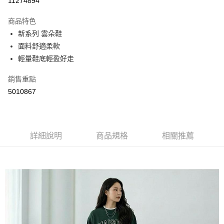
11274894
LINE Pay
商品特色
Apple Pay
新系列 雲朵鞋
面料舒適柔軟
街口支付
輕量鞋底輕盈好走
悠遊付
銷售重點
Google Pay
5010867
AFTEE先享後付
相關說明
【關於「AFTEE先享後付」】
詳細說明
商品規格
相關推薦
ATM付款
AFTEE先享後付是「在收到商品之後才付款」的支付方式。 讓您購物簡單
便利好安心！
１．簡單：不需註冊會員、不需綁卡、不需儲值。
運送方式
２．便利：只要手機號碼，簡訊認證，即可結帳。
３．安心：先確認商品／服務後，再付款。
全家取貨付款
每筆NT$60，滿NT$800(含以上)免運費
【「AFTEE先享後付」結帳流程】
１．於結帳方式選擇「AFTEE先享後付」後，將跳轉至「AFTEE先享後付」
付款後全家取貨
結帳頁面，進行簡訊認證並確認金額後，即可完成結帳。
２．訂單成立數日內，您將收到繳費通知簡訊。
每筆NT$60，滿NT$800(含以上)免運費