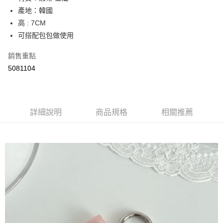
產地：韓國
街口支付
高 : 7CM
悠遊付
可搭配包包做使用
Google Pay
銷售重點
5081104
AFTEE先享後付
相關說明
【關於「AFTEE先享後付」】
ATM付款
AFTEE先享後付是「在收到商品之後才付款」的支付方式。 讓您購物簡單
便利好安心！
詳細說明
商品規格
相關推薦
１．簡單：不需註冊會員、不需綁卡、不需儲值。
運送方式
２．便利：只要手機號碼，簡訊認證，即可結帳。
３．安心：先確認商品／服務後，再付款。
全家取貨付款
每筆NT$60，滿NT$800(含以上)免運費
【「AFTEE先享後付」結帳流程】
１．於結帳方式選擇「AFTEE先享後付」後，將跳轉至「AFTEE先享後付」
付款後全家取貨
結帳頁面，進行簡訊認證並確認金額後，即可完成結帳。
２．訂單成立數日內，您將收到繳費通知簡訊。
每筆NT$60，滿NT$800(含以上)免運費
３．收到繳費通知簡訊後14天內，點擊此簡訊中的連結，可透過四大超商／
ATM／網路銀行／等多元方式進行付款，方視為交易完成。
7-11取貨付款
※ 請注意：結帳手續完成當下不需立刻繳費，但若您需要取消訂單，請聯絡
每筆NT$60，滿NT$800(含以上)免運費
購買商品的店家。未經商家同意取消之訂單仍視為有效，需透過AFTEE先享