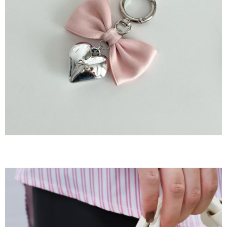
後付繳納相關費用。
付款後7-11取貨
※ 交易是否成功請以「AFTEE先享後付 」之結帳頁面顯示為準，若有關於
是否繳費成功／繳費後需取消欲退款等相關疑問，請聯繫「AFTEE先享後付
每筆NT$60，滿NT$800(含以上)免運費
客戶支援中心」
https://netprotections.freshdesk.com/support/home
宅配
【注意事項】
１．透過由恩沛科技股份有限公司提供之「AFTEE先享後付」服務完成之交
每筆NT$60，滿NT$800(含以上)免運費
易，需依本服務之必要範圍內提供個人資料，並將交易相關給付款項請求債
權轉讓予恩沛科技股份有限公司。
外島宅配
２．關於個人資料處理事宜，請瀏覽以下網址：
每筆NT$255
https://aftee.tw/terms/#terms3
３．未成年的使用者請事先徵得法定代理人或監護人之同意方可使用
「AFTEE先享後付」，若未經同意申辦者引起之損失，本公司不負相關責
任。
４．使用「AFTEE先享後付」時，將依據個別帳號之用戶狀況，依本公司即
時審查核予不同之上限額度；若仍有額度不足之情形，本公司將視審查結果
請求用戶進行身份認證。
５．嚴禁一人註冊多個帳號或使用他人資訊註冊。若發現惡意使用之情形，
恩沛科技股份有限公司將有權停止該用戶之使用額度並採取法律行動。