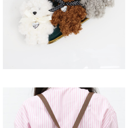
後付繳納相關費用。
付款後7-11取貨
※ 交易是否成功請以「AFTEE先享後付 」之結帳頁面顯示為準，若有關於
是否繳費成功／繳費後需取消欲退款等相關疑問，請聯繫「AFTEE先享後付
每筆NT$60，滿NT$800(含以上)免運費
客戶支援中心」
https://netprotections.freshdesk.com/support/home
宅配
【注意事項】
１．透過由恩沛科技股份有限公司提供之「AFTEE先享後付」服務完成之交
每筆NT$60，滿NT$800(含以上)免運費
易，需依本服務之必要範圍內提供個人資料，並將交易相關給付款項請求債
權轉讓予恩沛科技股份有限公司。
外島宅配
２．關於個人資料處理事宜，請瀏覽以下網址：
每筆NT$255
https://aftee.tw/terms/#terms3
３．未成年的使用者請事先徵得法定代理人或監護人之同意方可使用
「AFTEE先享後付」，若未經同意申辦者引起之損失，本公司不負相關責
任。
４．使用「AFTEE先享後付」時，將依據個別帳號之用戶狀況，依本公司即
時審查核予不同之上限額度；若仍有額度不足之情形，本公司將視審查結果
請求用戶進行身份認證。
５．嚴禁一人註冊多個帳號或使用他人資訊註冊。若發現惡意使用之情形，
恩沛科技股份有限公司將有權停止該用戶之使用額度並採取法律行動。