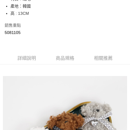
產地：韓國
街口支付
高 : 13CM
悠遊付
銷售重點
Google Pay
5081105
AFTEE先享後付
相關說明
【關於「AFTEE先享後付」】
詳細說明
商品規格
相關推薦
ATM付款
AFTEE先享後付是「在收到商品之後才付款」的支付方式。 讓您購物簡單
便利好安心！
１．簡單：不需註冊會員、不需綁卡、不需儲值。
運送方式
２．便利：只要手機號碼，簡訊認證，即可結帳。
３．安心：先確認商品／服務後，再付款。
全家取貨付款
每筆NT$60，滿NT$800(含以上)免運費
【「AFTEE先享後付」結帳流程】
１．於結帳方式選擇「AFTEE先享後付」後，將跳轉至「AFTEE先享後付」
付款後全家取貨
結帳頁面，進行簡訊認證並確認金額後，即可完成結帳。
２．訂單成立數日內，您將收到繳費通知簡訊。
每筆NT$60，滿NT$800(含以上)免運費
３．收到繳費通知簡訊後14天內，點擊此簡訊中的連結，可透過四大超商／
ATM／網路銀行／等多元方式進行付款，方視為交易完成。
7-11取貨付款
※ 請注意：結帳手續完成當下不需立刻繳費，但若您需要取消訂單，請聯絡
每筆NT$60，滿NT$800(含以上)免運費
購買商品的店家。未經商家同意取消之訂單仍視為有效，需透過AFTEE先享