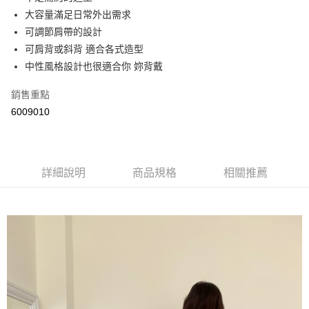
大容量滿足日常外出需求
街口支付
可調節肩帶的設計
悠遊付
可肩背或斜背 適合各式造型
中性風格設計也很適合你 妳背戴
Google Pay
銷售重點
AFTEE先享後付
6009010
相關說明
【關於「AFTEE先享後付」】
ATM付款
AFTEE先享後付是「在收到商品之後才付款」的支付方式。 讓您購物簡單
便利好安心！
１．簡單：不需註冊會員、不需綁卡、不需儲值。
運送方式
詳細說明
商品規格
相關推薦
２．便利：只要手機號碼，簡訊認證，即可結帳。
３．安心：先確認商品／服務後，再付款。
全家取貨付款
每筆NT$60，滿NT$800(含以上)免運費
【「AFTEE先享後付」結帳流程】
１．於結帳方式選擇「AFTEE先享後付」後，將跳轉至「AFTEE先享後付」
付款後全家取貨
結帳頁面，進行簡訊認證並確認金額後，即可完成結帳。
２．訂單成立數日內，您將收到繳費通知簡訊。
每筆NT$60，滿NT$800(含以上)免運費
３．收到繳費通知簡訊後14天內，點擊此簡訊中的連結，可透過四大超商／
ATM／網路銀行／等多元方式進行付款，方視為交易完成。
7-11取貨付款
※ 請注意：結帳手續完成當下不需立刻繳費，但若您需要取消訂單，請聯絡
每筆NT$60，滿NT$800(含以上)免運費
購買商品的店家。未經商家同意取消之訂單仍視為有效，需透過AFTEE先享