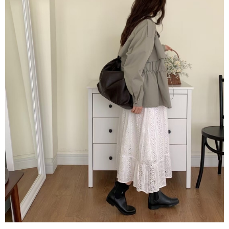
後付繳納相關費用。
付款後7-11取貨
※ 交易是否成功請以「AFTEE先享後付 」之結帳頁面顯示為準，若有關於
是否繳費成功／繳費後需取消欲退款等相關疑問，請聯繫「AFTEE先享後付
每筆NT$60，滿NT$800(含以上)免運費
客戶支援中心」
https://netprotections.freshdesk.com/support/home
宅配
【注意事項】
１．透過由恩沛科技股份有限公司提供之「AFTEE先享後付」服務完成之交
每筆NT$60，滿NT$800(含以上)免運費
易，需依本服務之必要範圍內提供個人資料，並將交易相關給付款項請求債
權轉讓予恩沛科技股份有限公司。
外島宅配
２．關於個人資料處理事宜，請瀏覽以下網址：
每筆NT$255
https://aftee.tw/terms/#terms3
３．未成年的使用者請事先徵得法定代理人或監護人之同意方可使用
「AFTEE先享後付」，若未經同意申辦者引起之損失，本公司不負相關責
任。
４．使用「AFTEE先享後付」時，將依據個別帳號之用戶狀況，依本公司即
時審查核予不同之上限額度；若仍有額度不足之情形，本公司將視審查結果
請求用戶進行身份認證。
５．嚴禁一人註冊多個帳號或使用他人資訊註冊。若發現惡意使用之情形，
恩沛科技股份有限公司將有權停止該用戶之使用額度並採取法律行動。