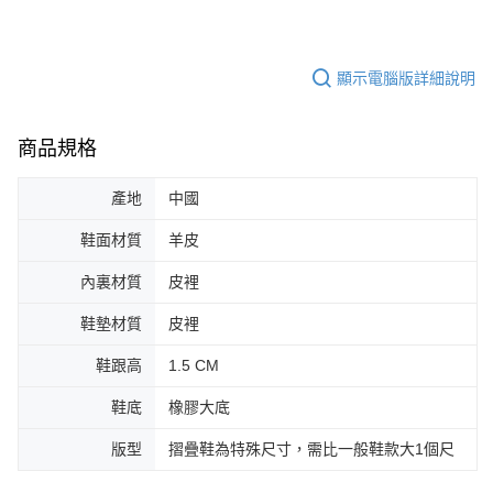
顯示電腦版詳細說明
商品規格
產地
中國
鞋面材質
羊皮
內裏材質
皮裡
鞋墊材質
皮裡
鞋跟高
1.5 CM
鞋底
橡膠大底
版型
摺疊鞋為特殊尺寸，需比一般鞋款大1個尺