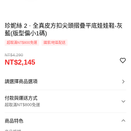
珍妮絲 2 · 全真皮方扣尖頭摺疊平底娃娃鞋-灰
藍(版型偏小1碼)
超取滿NT$800免運
國家/地區配送
NT$4,290
NT$2,145
請選擇商品選項
付款與運送方式
超取滿NT$800免運
付款方式
商品特色
信用卡一次付款