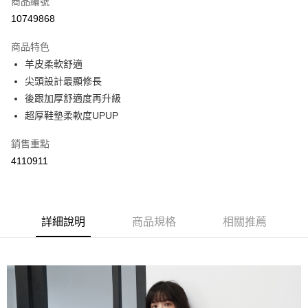
商品編號
超商取貨付款
10749868
LINE Pay
商品特色
Apple Pay
羊皮柔軟舒適
尖頭設計最顯修長
街口支付
後跟加厚舒適度再升級
悠遊付
超厚鞋墊柔軟度UPUP
Google Pay
銷售重點
4110911
AFTEE先享後付
相關說明
【關於「AFTEE先享後付」】
ATM付款
AFTEE先享後付是「在收到商品之後才付款」的支付方式。 讓您購物簡單
便利好安心！
詳細說明
商品規格
相關推薦
１．簡單：不需註冊會員、不需綁卡、不需儲值。
運送方式
２．便利：只要手機號碼，簡訊認證，即可結帳。
３．安心：先確認商品／服務後，再付款。
全家取貨付款
每筆NT$60，滿NT$800(含以上)免運費
【「AFTEE先享後付」結帳流程】
１．於結帳方式選擇「AFTEE先享後付」後，將跳轉至「AFTEE先享後付」
付款後全家取貨
結帳頁面，進行簡訊認證並確認金額後，即可完成結帳。