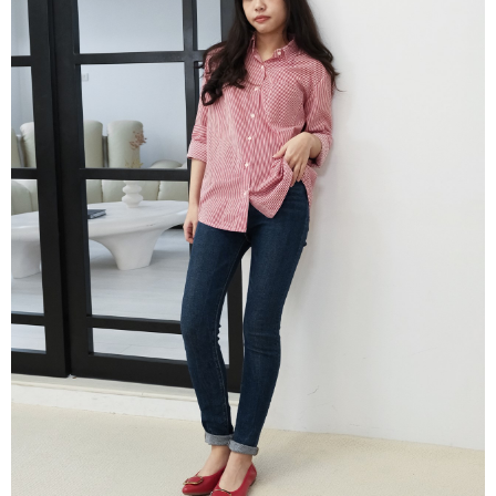
２．訂單成立數日內，您將收到繳費通知簡訊。
每筆NT$60，滿NT$800(含以上)免運費
３．收到繳費通知簡訊後14天內，點擊此簡訊中的連結，可透過四大超商／
ATM／網路銀行／等多元方式進行付款，方視為交易完成。
7-11取貨付款
※ 請注意：結帳手續完成當下不需立刻繳費，但若您需要取消訂單，請聯絡
每筆NT$60，滿NT$800(含以上)免運費
購買商品的店家。未經商家同意取消之訂單仍視為有效，需透過AFTEE先享
後付繳納相關費用。
付款後7-11取貨
※ 交易是否成功請以「AFTEE先享後付 」之結帳頁面顯示為準，若有關於
是否繳費成功／繳費後需取消欲退款等相關疑問，請聯繫「AFTEE先享後付
每筆NT$60，滿NT$800(含以上)免運費
客戶支援中心」
https://netprotections.freshdesk.com/support/home
宅配
【注意事項】
１．透過由恩沛科技股份有限公司提供之「AFTEE先享後付」服務完成之交
每筆NT$60，滿NT$800(含以上)免運費
易，需依本服務之必要範圍內提供個人資料，並將交易相關給付款項請求債
權轉讓予恩沛科技股份有限公司。
外島宅配
２．關於個人資料處理事宜，請瀏覽以下網址：
每筆NT$255
https://aftee.tw/terms/#terms3
３．未成年的使用者請事先徵得法定代理人或監護人之同意方可使用
國際配送
查看運費
「AFTEE先享後付」，若未經同意申辦者引起之損失，本公司不負相關責
任。
４．使用「AFTEE先享後付」時，將依據個別帳號之用戶狀況，依本公司即
時審查核予不同之上限額度；若仍有額度不足之情形，本公司將視審查結果
請求用戶進行身份認證。
５．嚴禁一人註冊多個帳號或使用他人資訊註冊。若發現惡意使用之情形，
恩沛科技股份有限公司將有權停止該用戶之使用額度並採取法律行動。