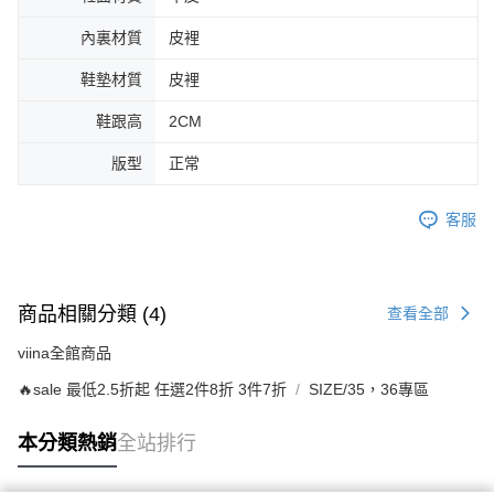
內裏材質
皮裡
鞋墊材質
皮裡
鞋跟高
2CM
版型
正常
客服
商品相關分類 (4)
查看全部
viina全館商品
🔥sale 最低2.5折起 任選2件8折 3件7折
SIZE/35，36專區
本分類熱銷
全站排行