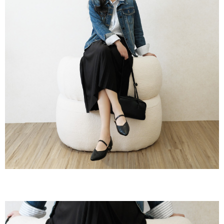
３．收到繳費通知簡訊後14天內，點擊此簡訊中的連結，可透過四大超商／
ATM／網路銀行／等多元方式進行付款，方視為交易完成。
7-11取貨付款
※ 請注意：結帳手續完成當下不需立刻繳費，但若您需要取消訂單，請聯絡
每筆NT$60，滿NT$800(含以上)免運費
購買商品的店家。未經商家同意取消之訂單仍視為有效，需透過AFTEE先享
後付繳納相關費用。
付款後7-11取貨
※ 交易是否成功請以「AFTEE先享後付 」之結帳頁面顯示為準，若有關於
是否繳費成功／繳費後需取消欲退款等相關疑問，請聯繫「AFTEE先享後付
每筆NT$60，滿NT$800(含以上)免運費
客戶支援中心」
https://netprotections.freshdesk.com/support/home
宅配
【注意事項】
１．透過由恩沛科技股份有限公司提供之「AFTEE先享後付」服務完成之交
每筆NT$60，滿NT$800(含以上)免運費
易，需依本服務之必要範圍內提供個人資料，並將交易相關給付款項請求債
權轉讓予恩沛科技股份有限公司。
外島宅配
２．關於個人資料處理事宜，請瀏覽以下網址：
每筆NT$255
https://aftee.tw/terms/#terms3
３．未成年的使用者請事先徵得法定代理人或監護人之同意方可使用
「AFTEE先享後付」，若未經同意申辦者引起之損失，本公司不負相關責
任。
４．使用「AFTEE先享後付」時，將依據個別帳號之用戶狀況，依本公司即
時審查核予不同之上限額度；若仍有額度不足之情形，本公司將視審查結果
請求用戶進行身份認證。
５．嚴禁一人註冊多個帳號或使用他人資訊註冊。若發現惡意使用之情形，
恩沛科技股份有限公司將有權停止該用戶之使用額度並採取法律行動。