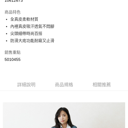
10612673
LINE Pay
商品特色
Apple Pay
全真皮柔軟材質
內裡真皮吸汗透氣不悶腳
街口支付
尖頭細帶時尚百搭
悠遊付
防滑大底功能耐磨又止滑
Google Pay
銷售重點
5010455
AFTEE先享後付
相關說明
【關於「AFTEE先享後付」】
ATM付款
AFTEE先享後付是「在收到商品之後才付款」的支付方式。 讓您購物簡單
便利好安心！
詳細說明
商品規格
相關推薦
１．簡單：不需註冊會員、不需綁卡、不需儲值。
運送方式
２．便利：只要手機號碼，簡訊認證，即可結帳。
３．安心：先確認商品／服務後，再付款。
全家取貨付款
每筆NT$60，滿NT$800(含以上)免運費
【「AFTEE先享後付」結帳流程】
１．於結帳方式選擇「AFTEE先享後付」後，將跳轉至「AFTEE先享後付」
付款後全家取貨
結帳頁面，進行簡訊認證並確認金額後，即可完成結帳。
２．訂單成立數日內，您將收到繳費通知簡訊。
每筆NT$60，滿NT$800(含以上)免運費