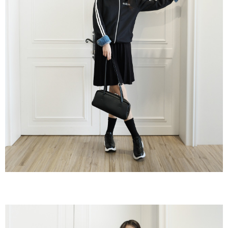
３．收到繳費通知簡訊後14天內，點擊此簡訊中的連結，可透過四大超商／
ATM／網路銀行／等多元方式進行付款，方視為交易完成。
7-11取貨付款
※ 請注意：結帳手續完成當下不需立刻繳費，但若您需要取消訂單，請聯絡
每筆NT$60，滿NT$800(含以上)免運費
購買商品的店家。未經商家同意取消之訂單仍視為有效，需透過AFTEE先享
後付繳納相關費用。
付款後7-11取貨
※ 交易是否成功請以「AFTEE先享後付 」之結帳頁面顯示為準，若有關於
是否繳費成功／繳費後需取消欲退款等相關疑問，請聯繫「AFTEE先享後付
每筆NT$60，滿NT$800(含以上)免運費
客戶支援中心」
https://netprotections.freshdesk.com/support/home
宅配
【注意事項】
１．透過由恩沛科技股份有限公司提供之「AFTEE先享後付」服務完成之交
每筆NT$60，滿NT$800(含以上)免運費
易，需依本服務之必要範圍內提供個人資料，並將交易相關給付款項請求債
權轉讓予恩沛科技股份有限公司。
外島宅配
２．關於個人資料處理事宜，請瀏覽以下網址：
每筆NT$255
https://aftee.tw/terms/#terms3
３．未成年的使用者請事先徵得法定代理人或監護人之同意方可使用
國際配送
查看運費
「AFTEE先享後付」，若未經同意申辦者引起之損失，本公司不負相關責
任。
４．使用「AFTEE先享後付」時，將依據個別帳號之用戶狀況，依本公司即
時審查核予不同之上限額度；若仍有額度不足之情形，本公司將視審查結果
請求用戶進行身份認證。
５．嚴禁一人註冊多個帳號或使用他人資訊註冊。若發現惡意使用之情形，
恩沛科技股份有限公司將有權停止該用戶之使用額度並採取法律行動。