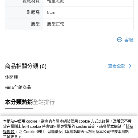
鞋底材質
輕量鞋底
鞋跟高
5cm
版型
版型正常
客服
商品相關分類 (6)
查看全部
休閒鞋
viina全館商品
本分類熱銷
全站排行
本網站中使用 cookie，欲查詢有關本網站使用 cookie 方式之詳情，及若您不希
熱門標籤
望在電腦上使用 cookie 時應如何變更電腦的 cookie 設定，請參閱本網站「
隱私
權條款
」之 Cookie 聲明。您繼續使用本網站即表示您同意本公司得按本網站使
用條款之 Cookie 聲明使用 cookie。
了解更多 >