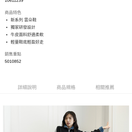
10611239
LINE Pay
商品特色
Apple Pay
新系列 雲朵鞋
獨家研發設計
街口支付
牛皮面料舒適柔軟
悠遊付
輕量鞋底輕盈好走
Google Pay
銷售重點
5010852
AFTEE先享後付
相關說明
【關於「AFTEE先享後付」】
ATM付款
AFTEE先享後付是「在收到商品之後才付款」的支付方式。 讓您購物簡單
便利好安心！
詳細說明
商品規格
相關推薦
１．簡單：不需註冊會員、不需綁卡、不需儲值。
運送方式
２．便利：只要手機號碼，簡訊認證，即可結帳。
３．安心：先確認商品／服務後，再付款。
全家取貨付款
每筆NT$60，滿NT$800(含以上)免運費
【「AFTEE先享後付」結帳流程】
１．於結帳方式選擇「AFTEE先享後付」後，將跳轉至「AFTEE先享後付」
付款後全家取貨
結帳頁面，進行簡訊認證並確認金額後，即可完成結帳。
２．訂單成立數日內，您將收到繳費通知簡訊。
每筆NT$60，滿NT$800(含以上)免運費