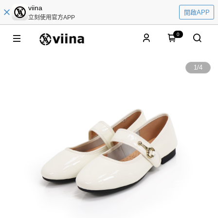
viina
開啟APP
立刻使用官方APP
0
1
/
4