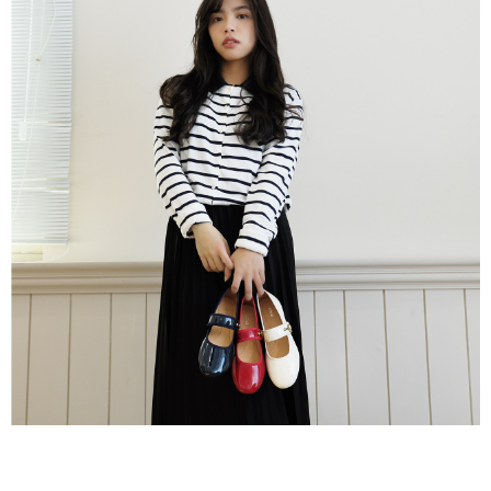
３．收到繳費通知簡訊後14天內，點擊此簡訊中的連結，可透過四大超商／
ATM／網路銀行／等多元方式進行付款，方視為交易完成。
7-11取貨付款
※ 請注意：結帳手續完成當下不需立刻繳費，但若您需要取消訂單，請聯絡
每筆NT$60，滿NT$800(含以上)免運費
購買商品的店家。未經商家同意取消之訂單仍視為有效，需透過AFTEE先享
後付繳納相關費用。
付款後7-11取貨
※ 交易是否成功請以「AFTEE先享後付 」之結帳頁面顯示為準，若有關於
是否繳費成功／繳費後需取消欲退款等相關疑問，請聯繫「AFTEE先享後付
每筆NT$60，滿NT$800(含以上)免運費
客戶支援中心」
https://netprotections.freshdesk.com/support/home
宅配
【注意事項】
１．透過由恩沛科技股份有限公司提供之「AFTEE先享後付」服務完成之交
每筆NT$60，滿NT$800(含以上)免運費
易，需依本服務之必要範圍內提供個人資料，並將交易相關給付款項請求債
權轉讓予恩沛科技股份有限公司。
外島宅配
２．關於個人資料處理事宜，請瀏覽以下網址：
每筆NT$255
https://aftee.tw/terms/#terms3
３．未成年的使用者請事先徵得法定代理人或監護人之同意方可使用
「AFTEE先享後付」，若未經同意申辦者引起之損失，本公司不負相關責
任。
４．使用「AFTEE先享後付」時，將依據個別帳號之用戶狀況，依本公司即
時審查核予不同之上限額度；若仍有額度不足之情形，本公司將視審查結果
請求用戶進行身份認證。
５．嚴禁一人註冊多個帳號或使用他人資訊註冊。若發現惡意使用之情形，
恩沛科技股份有限公司將有權停止該用戶之使用額度並採取法律行動。