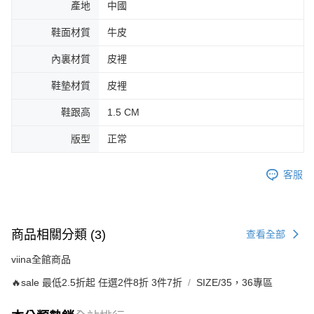
產地
中國
鞋面材質
牛皮
內裏材質
皮裡
鞋墊材質
皮裡
鞋跟高
1.5 CM
版型
正常
客服
商品相關分類 (3)
查看全部
viina全館商品
🔥sale 最低2.5折起 任選2件8折 3件7折
SIZE/35，36專區