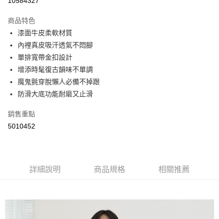
10584327
LINE Pay
商品特色
Apple Pay
漆面牛皮柔軟材質
內裡真皮吸汗透氣不悶腳
街口支付
單排寬帶金扣設計
悠遊付
增添時髦復古韻味不單調
魔鬼氈穿脫懶人必備不掉跟
Google Pay
防滑大底功能耐磨又止滑
AFTEE先享後付
銷售重點
相關說明
5010452
【關於「AFTEE先享後付」】
ATM付款
AFTEE先享後付是「在收到商品之後才付款」的支付方式。 讓您購物簡單
便利好安心！
１．簡單：不需註冊會員、不需綁卡、不需儲值。
運送方式
２．便利：只要手機號碼，簡訊認證，即可結帳。
詳細說明
商品規格
相關推薦
３．安心：先確認商品／服務後，再付款。
全家取貨付款
每筆NT$60，滿NT$800(含以上)免運費
【「AFTEE先享後付」結帳流程】
１．於結帳方式選擇「AFTEE先享後付」後，將跳轉至「AFTEE先享後付」
付款後全家取貨
結帳頁面，進行簡訊認證並確認金額後，即可完成結帳。
２．訂單成立數日內，您將收到繳費通知簡訊。
每筆NT$60，滿NT$800(含以上)免運費