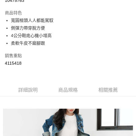
10475763
LINE Pay
商品特色
Apple Pay
寬圓楦頭人人都能駕馭
側彈力帶穿脫方便
街口支付
4公分鞋底心機小增高
悠遊付
柔軟牛皮不磨腳跟
Google Pay
銷售重點
4115418
AFTEE先享後付
相關說明
【關於「AFTEE先享後付」】
ATM付款
AFTEE先享後付是「在收到商品之後才付款」的支付方式。 讓您購物簡單
便利好安心！
詳細說明
商品規格
相關推薦
１．簡單：不需註冊會員、不需綁卡、不需儲值。
運送方式
２．便利：只要手機號碼，簡訊認證，即可結帳。
３．安心：先確認商品／服務後，再付款。
全家取貨付款
每筆NT$60，滿NT$800(含以上)免運費
【「AFTEE先享後付」結帳流程】
１．於結帳方式選擇「AFTEE先享後付」後，將跳轉至「AFTEE先享後付」
付款後全家取貨
結帳頁面，進行簡訊認證並確認金額後，即可完成結帳。
２．訂單成立數日內，您將收到繳費通知簡訊。
每筆NT$60，滿NT$800(含以上)免運費