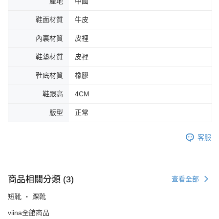
產地
中國
鞋面材質
牛皮
內裏材質
皮裡
鞋墊材質
皮裡
鞋底材質
橡膠
鞋跟高
4CM
版型
正常
客服
商品相關分類 (3)
查看全部
短靴 ‧ 踝靴
viina全館商品