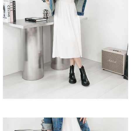
３．收到繳費通知簡訊後14天內，點擊此簡訊中的連結，可透過四大超商／
ATM／網路銀行／等多元方式進行付款，方視為交易完成。
7-11取貨付款
※ 請注意：結帳手續完成當下不需立刻繳費，但若您需要取消訂單，請聯絡
每筆NT$60，滿NT$800(含以上)免運費
購買商品的店家。未經商家同意取消之訂單仍視為有效，需透過AFTEE先享
後付繳納相關費用。
付款後7-11取貨
※ 交易是否成功請以「AFTEE先享後付 」之結帳頁面顯示為準，若有關於
是否繳費成功／繳費後需取消欲退款等相關疑問，請聯繫「AFTEE先享後付
每筆NT$60，滿NT$800(含以上)免運費
客戶支援中心」
https://netprotections.freshdesk.com/support/home
宅配
【注意事項】
１．透過由恩沛科技股份有限公司提供之「AFTEE先享後付」服務完成之交
每筆NT$60，滿NT$800(含以上)免運費
易，需依本服務之必要範圍內提供個人資料，並將交易相關給付款項請求債
權轉讓予恩沛科技股份有限公司。
外島宅配
２．關於個人資料處理事宜，請瀏覽以下網址：
每筆NT$255
https://aftee.tw/terms/#terms3
３．未成年的使用者請事先徵得法定代理人或監護人之同意方可使用
「AFTEE先享後付」，若未經同意申辦者引起之損失，本公司不負相關責
任。
４．使用「AFTEE先享後付」時，將依據個別帳號之用戶狀況，依本公司即
時審查核予不同之上限額度；若仍有額度不足之情形，本公司將視審查結果
請求用戶進行身份認證。
５．嚴禁一人註冊多個帳號或使用他人資訊註冊。若發現惡意使用之情形，
恩沛科技股份有限公司將有權停止該用戶之使用額度並採取法律行動。