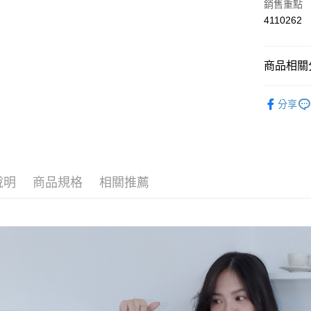
悠遊付
銷售重點
4110262
Google Pa
AFTEE先
商品相關分
相關說明
【關於「A
viina全館
ATM付款
AFTEE
分享
便利好安
🔥sale 
１．簡單
２．便利
🔥sale 
運送方式
３．安心
全家取貨
【「AFT
說明
商品規格
相關推薦
每筆NT$6
１．於結帳
付」結帳
付款後全
２．訂單
３．收到繳
每筆NT$6
／ATM／
※ 請注意
7-11取貨
絡購買商品
先享後付
每筆NT$6
※ 交易是
是否繳費成
付款後7-1
付客戶支