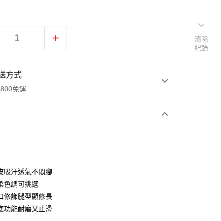
清除
紀錄
送方式
800免運
次付款
付款
皮吸汗透氣不悶腳
柔色調可挑選
口修飾腿型顯修長
底功能耐磨又止滑