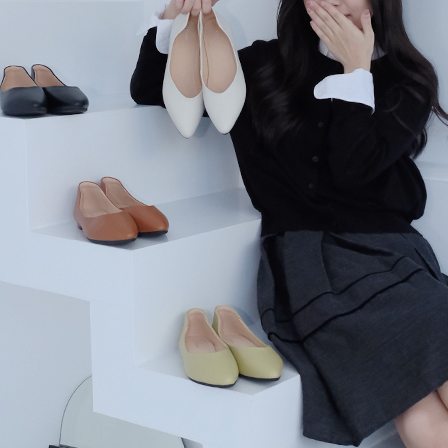
每筆NT$6
【注意事
宅配
１．透過由
交易，需
每筆NT$6
求債權轉
２．關於
外島宅配
https://aft
每筆NT$2
３．未成
「AFTE
國際配送
任。
４．使用「
即時審查
結果請求
５．嚴禁
形，恩沛
動。