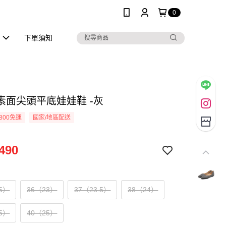
0
區
下單須知
素面尖頭平底娃娃鞋 -灰
800免運
國家/地區配送
490
.5）
36（23）
37（23.5）
38（24）
.5）
40（25）