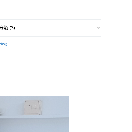
y
享後付
類 (3)
FTEE先享後付」】
商品
先享後付是「在收到商品之後才付款」的支付方式。 讓您購物簡單
客服
心！
最低2.5折起 任選2件8折 3件7折
SIZE/35，36專區
：不需註冊會員、不需綁卡、不需儲值。
：只要手機號碼，簡訊認證，即可結帳。
最低2.5折起 任選2件8折 3件7折
SIZE/39，40專區
：先確認商品／服務後，再付款。
付款
EE先享後付」結帳流程】
0，滿NT$800(含以上)免運費
方式選擇「AFTEE先享後付」後，將跳轉至「AFTEE先享後
頁面，進行簡訊認證並確認金額後，即可完成結帳。
家取貨
成立數日內，您將收到繳費通知簡訊。
費通知簡訊後14天內，點擊此簡訊中的連結，可透過四大超商
0，滿NT$800(含以上)免運費
網路銀行／等多元方式進行付款，方視為交易完成。
：結帳手續完成當下不需立刻繳費，但若您需要取消訂單，請聯
付款
的店家。未經商家同意取消之訂單仍視為有效，需透過AFTEE
繳納相關費用。
0，滿NT$800(含以上)免運費
否成功請以「AFTEE先享後付 」之結帳頁面顯示為準，若有關於
功／繳費後需取消欲退款等相關疑問，請聯繫「AFTEE先享後
1取貨
援中心」
https://netprotections.freshdesk.com/support/home