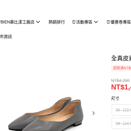
YBIEN慕比漾工廠店
熱銷排行
⏰活動專區
⏰優惠卷專
市資訊
全真皮
超取滿NT$
NT$4,290
NT$1,
尺寸
35（22
39（24