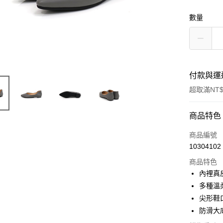
數量
付款與運
超取滿NT$
付款方式
商品特色
信用卡一
商品編號
10304102
超商取貨
商品特色
LINE Pay
內裡真
多種溫
Apple Pay
尖形鞋
街口支付
防滑大