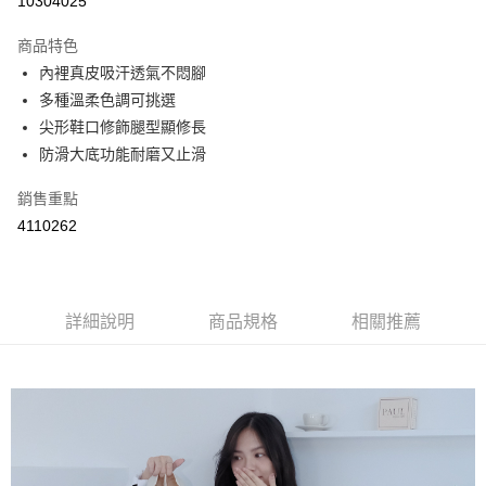
10304025
LINE Pay
商品特色
Apple Pay
內裡真皮吸汗透氣不悶腳
多種溫柔色調可挑選
街口支付
尖形鞋口修飾腿型顯修長
悠遊付
防滑大底功能耐磨又止滑
Google Pay
銷售重點
4110262
AFTEE先享後付
相關說明
【關於「AFTEE先享後付」】
ATM付款
AFTEE先享後付是「在收到商品之後才付款」的支付方式。 讓您購物簡單
便利好安心！
詳細說明
商品規格
相關推薦
１．簡單：不需註冊會員、不需綁卡、不需儲值。
運送方式
２．便利：只要手機號碼，簡訊認證，即可結帳。
３．安心：先確認商品／服務後，再付款。
全家取貨付款
每筆NT$60，滿NT$800(含以上)免運費
【「AFTEE先享後付」結帳流程】
１．於結帳方式選擇「AFTEE先享後付」後，將跳轉至「AFTEE先享後付」
付款後全家取貨
結帳頁面，進行簡訊認證並確認金額後，即可完成結帳。
２．訂單成立數日內，您將收到繳費通知簡訊。
每筆NT$60，滿NT$800(含以上)免運費