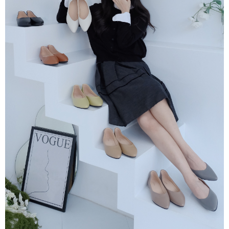
３．收到繳費通知簡訊後14天內，點擊此簡訊中的連結，可透過四大超商／
ATM／網路銀行／等多元方式進行付款，方視為交易完成。
7-11取貨付款
※ 請注意：結帳手續完成當下不需立刻繳費，但若您需要取消訂單，請聯絡
每筆NT$60，滿NT$800(含以上)免運費
購買商品的店家。未經商家同意取消之訂單仍視為有效，需透過AFTEE先享
後付繳納相關費用。
付款後7-11取貨
※ 交易是否成功請以「AFTEE先享後付 」之結帳頁面顯示為準，若有關於
是否繳費成功／繳費後需取消欲退款等相關疑問，請聯繫「AFTEE先享後付
每筆NT$60，滿NT$800(含以上)免運費
客戶支援中心」
https://netprotections.freshdesk.com/support/home
宅配
【注意事項】
１．透過由恩沛科技股份有限公司提供之「AFTEE先享後付」服務完成之交
每筆NT$60，滿NT$800(含以上)免運費
易，需依本服務之必要範圍內提供個人資料，並將交易相關給付款項請求債
權轉讓予恩沛科技股份有限公司。
外島宅配
２．關於個人資料處理事宜，請瀏覽以下網址：
每筆NT$255
https://aftee.tw/terms/#terms3
３．未成年的使用者請事先徵得法定代理人或監護人之同意方可使用
國際配送
查看運費
「AFTEE先享後付」，若未經同意申辦者引起之損失，本公司不負相關責
任。
４．使用「AFTEE先享後付」時，將依據個別帳號之用戶狀況，依本公司即
時審查核予不同之上限額度；若仍有額度不足之情形，本公司將視審查結果
請求用戶進行身份認證。
５．嚴禁一人註冊多個帳號或使用他人資訊註冊。若發現惡意使用之情形，
恩沛科技股份有限公司將有權停止該用戶之使用額度並採取法律行動。