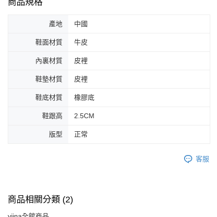
商品規格
產地
中國
鞋面材質
牛皮
內裏材質
皮裡
鞋墊材質
皮裡
鞋底材質
橡膠底
鞋跟高
2.5CM
版型
正常
客服
商品相關分類 (2)
viina全館商品