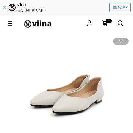
viina
開啟APP
立刻使用官方APP
0
1
/
4