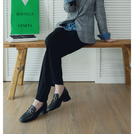
３．收到繳費通知簡訊後14天內，點擊此簡訊中的連結，可透過四大超商／
ATM／網路銀行／等多元方式進行付款，方視為交易完成。
7-11取貨付款
※ 請注意：結帳手續完成當下不需立刻繳費，但若您需要取消訂單，請聯絡
每筆NT$60，滿NT$800(含以上)免運費
購買商品的店家。未經商家同意取消之訂單仍視為有效，需透過AFTEE先享
後付繳納相關費用。
付款後7-11取貨
※ 交易是否成功請以「AFTEE先享後付 」之結帳頁面顯示為準，若有關於
是否繳費成功／繳費後需取消欲退款等相關疑問，請聯繫「AFTEE先享後付
每筆NT$60，滿NT$800(含以上)免運費
客戶支援中心」
https://netprotections.freshdesk.com/support/home
宅配
【注意事項】
１．透過由恩沛科技股份有限公司提供之「AFTEE先享後付」服務完成之交
每筆NT$60，滿NT$800(含以上)免運費
易，需依本服務之必要範圍內提供個人資料，並將交易相關給付款項請求債
權轉讓予恩沛科技股份有限公司。
外島宅配
２．關於個人資料處理事宜，請瀏覽以下網址：
每筆NT$255
https://aftee.tw/terms/#terms3
３．未成年的使用者請事先徵得法定代理人或監護人之同意方可使用
國際配送
查看運費
「AFTEE先享後付」，若未經同意申辦者引起之損失，本公司不負相關責
任。
４．使用「AFTEE先享後付」時，將依據個別帳號之用戶狀況，依本公司即
時審查核予不同之上限額度；若仍有額度不足之情形，本公司將視審查結果
請求用戶進行身份認證。
５．嚴禁一人註冊多個帳號或使用他人資訊註冊。若發現惡意使用之情形，
恩沛科技股份有限公司將有權停止該用戶之使用額度並採取法律行動。