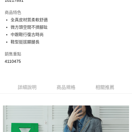
10217851
LINE Pay
商品特色
Apple Pay
全真皮材質柔軟舒適
微方頭空間不擠腳趾
街口支付
中跟鞋行復古時尚
悠遊付
鞋型挺拔顯腿長
Google Pay
銷售重點
4110475
AFTEE先享後付
相關說明
【關於「AFTEE先享後付」】
ATM付款
AFTEE先享後付是「在收到商品之後才付款」的支付方式。 讓您購物簡單
便利好安心！
詳細說明
商品規格
相關推薦
１．簡單：不需註冊會員、不需綁卡、不需儲值。
運送方式
２．便利：只要手機號碼，簡訊認證，即可結帳。
３．安心：先確認商品／服務後，再付款。
全家取貨付款
每筆NT$60，滿NT$800(含以上)免運費
【「AFTEE先享後付」結帳流程】
１．於結帳方式選擇「AFTEE先享後付」後，將跳轉至「AFTEE先享後付」
付款後全家取貨
結帳頁面，進行簡訊認證並確認金額後，即可完成結帳。
２．訂單成立數日內，您將收到繳費通知簡訊。
每筆NT$60，滿NT$800(含以上)免運費