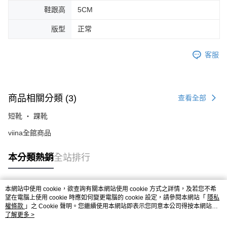
鞋跟高
5CM
版型
正常
客服
商品相關分類 (3)
查看全部
短靴 ‧ 踝靴
viina全館商品
本分類熱銷
全站排行
本網站中使用 cookie，欲查詢有關本網站使用 cookie 方式之詳情，及若您不希
熱門標籤
望在電腦上使用 cookie 時應如何變更電腦的 cookie 設定，請參閱本網站「
隱私
權條款
」之 Cookie 聲明。您繼續使用本網站即表示您同意本公司得按本網站使
用條款之 Cookie 聲明使用 cookie。
了解更多 >