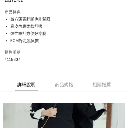
10171752
LINE Pay
商品特色
Apple Pay
微方頭寬胖腳也能駕馭
真皮內裏柔軟舒適
街口支付
彈性設計方便好穿脫
悠遊付
5CM好走無負擔
Google Pay
銷售重點
4115807
AFTEE先享後付
相關說明
【關於「AFTEE先享後付」】
ATM付款
AFTEE先享後付是「在收到商品之後才付款」的支付方式。 讓您購物簡單
便利好安心！
詳細說明
商品規格
相關推薦
１．簡單：不需註冊會員、不需綁卡、不需儲值。
運送方式
２．便利：只要手機號碼，簡訊認證，即可結帳。
３．安心：先確認商品／服務後，再付款。
全家取貨付款
每筆NT$60，滿NT$800(含以上)免運費
【「AFTEE先享後付」結帳流程】
１．於結帳方式選擇「AFTEE先享後付」後，將跳轉至「AFTEE先享後付」
付款後全家取貨
結帳頁面，進行簡訊認證並確認金額後，即可完成結帳。
２．訂單成立數日內，您將收到繳費通知簡訊。
每筆NT$60，滿NT$800(含以上)免運費