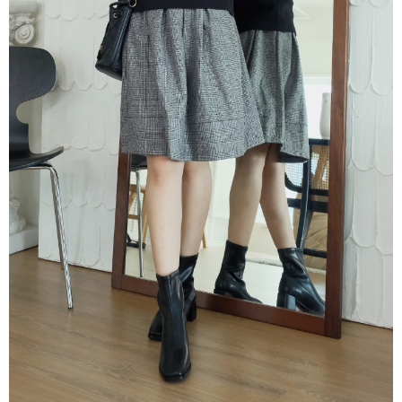
３．收到繳費通知簡訊後14天內，點擊此簡訊中的連結，可透過四大超商／
ATM／網路銀行／等多元方式進行付款，方視為交易完成。
7-11取貨付款
※ 請注意：結帳手續完成當下不需立刻繳費，但若您需要取消訂單，請聯絡
每筆NT$60，滿NT$800(含以上)免運費
購買商品的店家。未經商家同意取消之訂單仍視為有效，需透過AFTEE先享
後付繳納相關費用。
付款後7-11取貨
※ 交易是否成功請以「AFTEE先享後付 」之結帳頁面顯示為準，若有關於
是否繳費成功／繳費後需取消欲退款等相關疑問，請聯繫「AFTEE先享後付
每筆NT$60，滿NT$800(含以上)免運費
客戶支援中心」
https://netprotections.freshdesk.com/support/home
宅配
【注意事項】
１．透過由恩沛科技股份有限公司提供之「AFTEE先享後付」服務完成之交
每筆NT$60，滿NT$800(含以上)免運費
易，需依本服務之必要範圍內提供個人資料，並將交易相關給付款項請求債
權轉讓予恩沛科技股份有限公司。
外島宅配
２．關於個人資料處理事宜，請瀏覽以下網址：
每筆NT$255
https://aftee.tw/terms/#terms3
３．未成年的使用者請事先徵得法定代理人或監護人之同意方可使用
「AFTEE先享後付」，若未經同意申辦者引起之損失，本公司不負相關責
任。
４．使用「AFTEE先享後付」時，將依據個別帳號之用戶狀況，依本公司即
時審查核予不同之上限額度；若仍有額度不足之情形，本公司將視審查結果
請求用戶進行身份認證。
５．嚴禁一人註冊多個帳號或使用他人資訊註冊。若發現惡意使用之情形，
恩沛科技股份有限公司將有權停止該用戶之使用額度並採取法律行動。