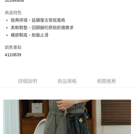
10144508
LINE Pay
商品特色
Apple Pay
經典拼接，延續復古穿搭風格
柔軟鞋墊，回歸腳的原始舒適需求
街口支付
橡膠鞋底，耐磨止滑
悠遊付
銷售重點
Google Pay
4110839
AFTEE先享後付
相關說明
【關於「AFTEE先享後付」】
詳細說明
商品規格
相關推薦
ATM付款
AFTEE先享後付是「在收到商品之後才付款」的支付方式。 讓您購物簡單
便利好安心！
１．簡單：不需註冊會員、不需綁卡、不需儲值。
運送方式
２．便利：只要手機號碼，簡訊認證，即可結帳。
３．安心：先確認商品／服務後，再付款。
全家取貨付款
每筆NT$60，滿NT$800(含以上)免運費
【「AFTEE先享後付」結帳流程】
１．於結帳方式選擇「AFTEE先享後付」後，將跳轉至「AFTEE先享後付」
付款後全家取貨
結帳頁面，進行簡訊認證並確認金額後，即可完成結帳。
２．訂單成立數日內，您將收到繳費通知簡訊。
每筆NT$60，滿NT$800(含以上)免運費