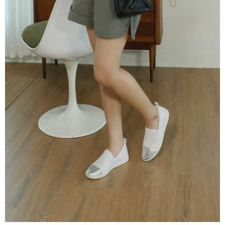
３．收到繳費通知簡訊後14天內，點擊此簡訊中的連結，可透過四大超商／
ATM／網路銀行／等多元方式進行付款，方視為交易完成。
7-11取貨付款
※ 請注意：結帳手續完成當下不需立刻繳費，但若您需要取消訂單，請聯絡
每筆NT$60，滿NT$800(含以上)免運費
購買商品的店家。未經商家同意取消之訂單仍視為有效，需透過AFTEE先享
後付繳納相關費用。
付款後7-11取貨
※ 交易是否成功請以「AFTEE先享後付 」之結帳頁面顯示為準，若有關於
是否繳費成功／繳費後需取消欲退款等相關疑問，請聯繫「AFTEE先享後付
每筆NT$60，滿NT$800(含以上)免運費
客戶支援中心」
https://netprotections.freshdesk.com/support/home
宅配
【注意事項】
１．透過由恩沛科技股份有限公司提供之「AFTEE先享後付」服務完成之交
每筆NT$60，滿NT$800(含以上)免運費
易，需依本服務之必要範圍內提供個人資料，並將交易相關給付款項請求債
權轉讓予恩沛科技股份有限公司。
外島宅配
２．關於個人資料處理事宜，請瀏覽以下網址：
每筆NT$255
https://aftee.tw/terms/#terms3
３．未成年的使用者請事先徵得法定代理人或監護人之同意方可使用
國際配送
查看運費
「AFTEE先享後付」，若未經同意申辦者引起之損失，本公司不負相關責
任。
４．使用「AFTEE先享後付」時，將依據個別帳號之用戶狀況，依本公司即
時審查核予不同之上限額度；若仍有額度不足之情形，本公司將視審查結果
請求用戶進行身份認證。
５．嚴禁一人註冊多個帳號或使用他人資訊註冊。若發現惡意使用之情形，
恩沛科技股份有限公司將有權停止該用戶之使用額度並採取法律行動。