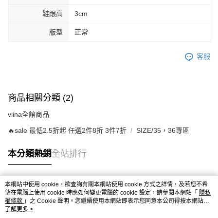
鞋跟高
3cm
版型
正常
客服
商品相關分類 (2)
viina全館商品
🔥sale 最低2.5折起 任選2件8折 3件7折
SIZE/35，36專區
本分類熱銷
全站排行
本網站中使用 cookie，欲查詢有關本網站使用 cookie 方式之詳情，及若您不希
熱門標籤
望在電腦上使用 cookie 時應如何變更電腦的 cookie 設定，請參閱本網站「
隱私
權條款
」之 Cookie 聲明。您繼續使用本網站即表示您同意本公司得按本網站使
用條款之 Cookie 聲明使用 cookie。
了解更多 >