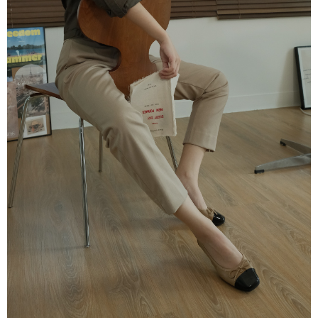
２．訂單成立數日內，您將收到繳費通知簡訊。
每筆NT$60，滿NT$800(含以上)免運費
３．收到繳費通知簡訊後14天內，點擊此簡訊中的連結，可透過四大超商／
ATM／網路銀行／等多元方式進行付款，方視為交易完成。
7-11取貨付款
※ 請注意：結帳手續完成當下不需立刻繳費，但若您需要取消訂單，請聯絡
每筆NT$60，滿NT$800(含以上)免運費
購買商品的店家。未經商家同意取消之訂單仍視為有效，需透過AFTEE先享
後付繳納相關費用。
付款後7-11取貨
※ 交易是否成功請以「AFTEE先享後付 」之結帳頁面顯示為準，若有關於
是否繳費成功／繳費後需取消欲退款等相關疑問，請聯繫「AFTEE先享後付
每筆NT$60，滿NT$800(含以上)免運費
客戶支援中心」
https://netprotections.freshdesk.com/support/home
宅配
【注意事項】
１．透過由恩沛科技股份有限公司提供之「AFTEE先享後付」服務完成之交
每筆NT$60，滿NT$800(含以上)免運費
易，需依本服務之必要範圍內提供個人資料，並將交易相關給付款項請求債
權轉讓予恩沛科技股份有限公司。
外島宅配
２．關於個人資料處理事宜，請瀏覽以下網址：
每筆NT$255
https://aftee.tw/terms/#terms3
３．未成年的使用者請事先徵得法定代理人或監護人之同意方可使用
國際配送
查看運費
「AFTEE先享後付」，若未經同意申辦者引起之損失，本公司不負相關責
任。
４．使用「AFTEE先享後付」時，將依據個別帳號之用戶狀況，依本公司即
時審查核予不同之上限額度；若仍有額度不足之情形，本公司將視審查結果
請求用戶進行身份認證。
５．嚴禁一人註冊多個帳號或使用他人資訊註冊。若發現惡意使用之情形，
恩沛科技股份有限公司將有權停止該用戶之使用額度並採取法律行動。