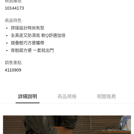
商品編號
超商取貨付款
10144173
LINE Pay
商品特色
Apple Pay
拼接設計時尚有型
全真皮又防滑底 軟Q舒適加倍
街口支付
摺疊輕巧方便攜帶
悠遊付
穿脫超方便 一套就出門
Google Pay
銷售重點
4110909
AFTEE先享後付
相關說明
【關於「AFTEE先享後付」】
ATM付款
AFTEE先享後付是「在收到商品之後才付款」的支付方式。 讓您購物簡單
便利好安心！
詳細說明
商品規格
相關推薦
１．簡單：不需註冊會員、不需綁卡、不需儲值。
運送方式
２．便利：只要手機號碼，簡訊認證，即可結帳。
３．安心：先確認商品／服務後，再付款。
全家取貨付款
每筆NT$60，滿NT$800(含以上)免運費
【「AFTEE先享後付」結帳流程】
１．於結帳方式選擇「AFTEE先享後付」後，將跳轉至「AFTEE先享後付」
付款後全家取貨
結帳頁面，進行簡訊認證並確認金額後，即可完成結帳。