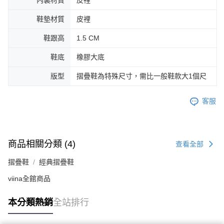
鞋墊材質
皮裡
鞋跟高
1.5 CM
鞋底
橡膠大底
版型
摺疊鞋為特殊尺寸，需比一般鞋款大1個尺
客服
商品相關分類 (4)
查看全部
摺疊鞋
經典摺疊鞋
viina全館商品
本分類熱銷
全站排行