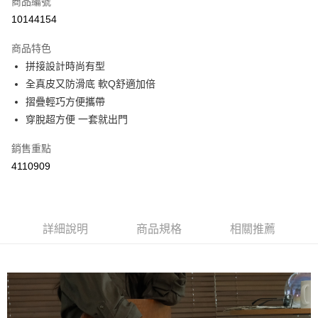
商品編號
超商取貨付款
10144154
LINE Pay
商品特色
Apple Pay
拼接設計時尚有型
全真皮又防滑底 軟Q舒適加倍
街口支付
摺疊輕巧方便攜帶
悠遊付
穿脫超方便 一套就出門
Google Pay
銷售重點
4110909
AFTEE先享後付
相關說明
【關於「AFTEE先享後付」】
ATM付款
AFTEE先享後付是「在收到商品之後才付款」的支付方式。 讓您購物簡單
便利好安心！
詳細說明
商品規格
相關推薦
１．簡單：不需註冊會員、不需綁卡、不需儲值。
運送方式
２．便利：只要手機號碼，簡訊認證，即可結帳。
３．安心：先確認商品／服務後，再付款。
全家取貨付款
每筆NT$60，滿NT$800(含以上)免運費
【「AFTEE先享後付」結帳流程】
１．於結帳方式選擇「AFTEE先享後付」後，將跳轉至「AFTEE先享後付」
付款後全家取貨
結帳頁面，進行簡訊認證並確認金額後，即可完成結帳。