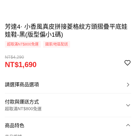
芳達4· 小香風真皮拼接菱格紋方頭摺疊平底娃
娃鞋-黑(版型偏小1碼)
超取滿NT$800免運
國家/地區配送
NT$4,290
NT$1,690
請選擇商品選項
付款與運送方式
超取滿NT$800免運
付款方式
商品特色
信用卡一次付款