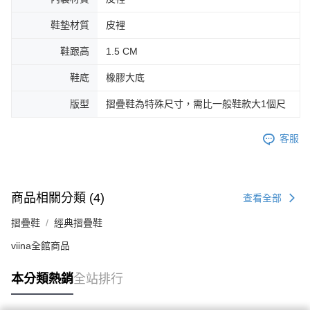
鞋墊材質
皮裡
鞋跟高
1.5 CM
鞋底
橡膠大底
版型
摺疊鞋為特殊尺寸，需比一般鞋款大1個尺
客服
商品相關分類 (4)
查看全部
摺疊鞋
經典摺疊鞋
viina全館商品
本分類熱銷
全站排行