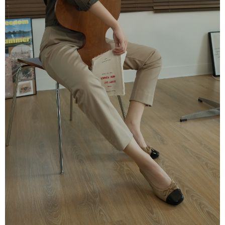
２．訂單成立數日內，您將收到繳費通知簡訊。
每筆NT$60，滿NT$800(含以上)免運費
３．收到繳費通知簡訊後14天內，點擊此簡訊中的連結，可透過四大超商／
ATM／網路銀行／等多元方式進行付款，方視為交易完成。
7-11取貨付款
※ 請注意：結帳手續完成當下不需立刻繳費，但若您需要取消訂單，請聯絡
每筆NT$60，滿NT$800(含以上)免運費
購買商品的店家。未經商家同意取消之訂單仍視為有效，需透過AFTEE先享
後付繳納相關費用。
付款後7-11取貨
※ 交易是否成功請以「AFTEE先享後付 」之結帳頁面顯示為準，若有關於
是否繳費成功／繳費後需取消欲退款等相關疑問，請聯繫「AFTEE先享後付
每筆NT$60，滿NT$800(含以上)免運費
客戶支援中心」
https://netprotections.freshdesk.com/support/home
宅配
【注意事項】
１．透過由恩沛科技股份有限公司提供之「AFTEE先享後付」服務完成之交
每筆NT$60，滿NT$800(含以上)免運費
易，需依本服務之必要範圍內提供個人資料，並將交易相關給付款項請求債
權轉讓予恩沛科技股份有限公司。
外島宅配
２．關於個人資料處理事宜，請瀏覽以下網址：
每筆NT$255
https://aftee.tw/terms/#terms3
３．未成年的使用者請事先徵得法定代理人或監護人之同意方可使用
國際配送
查看運費
「AFTEE先享後付」，若未經同意申辦者引起之損失，本公司不負相關責
任。
４．使用「AFTEE先享後付」時，將依據個別帳號之用戶狀況，依本公司即
時審查核予不同之上限額度；若仍有額度不足之情形，本公司將視審查結果
請求用戶進行身份認證。
５．嚴禁一人註冊多個帳號或使用他人資訊註冊。若發現惡意使用之情形，
恩沛科技股份有限公司將有權停止該用戶之使用額度並採取法律行動。